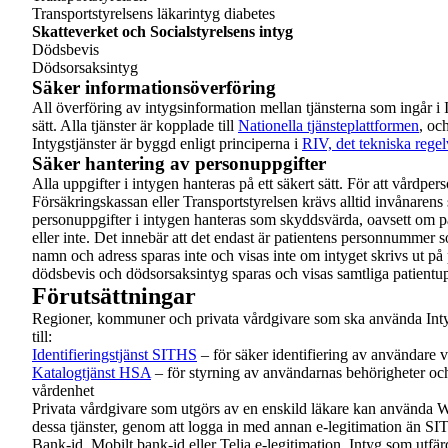
Transportstyrelsens läkarintyg diabetes
Skatteverket
och Socialstyrelsens intyg
Dödsbevis
Dödsorsaksintyg
Säker informationsöverföring
All överföring av intygsinformation mellan tjänsterna som ingår i In
sätt. Alla tjänster är kopplade till
Nationella tjänsteplattformen
, oc
Intygstjänster är byggd enligt principerna i
RIV, det tekniska rege
Säker hantering av personuppgifter
Alla uppgifter i intygen hanteras på ett säkert sätt. För att vårdperso
Försäkringskassan eller Transportstyrelsen krävs alltid invånarens
personuppgifter i intygen hanteras som skyddsvärda, oavsett om p
eller inte. Det innebär att det endast är patientens personnummer s
namn och adress sparas inte och visas inte om intyget skrivs ut på 
dödsbevis och dödsorsaksintyg sparas och visas samtliga patientup
Förutsättningar
Regioner, kommuner och privata vårdgivare som ska använda Intyg
till:
Identifieringstjänst SITHS
– för säker identifiering av användare 
Katalogtjänst HSA
– för styrning av användarnas behörigheter och f
vårdenhet
Privata vårdgivare som utgörs av en enskild läkare kan använda Web
dessa tjänster, genom att logga in med annan e-legitimation än S
Bank-id, Mobilt bank-id eller Telia e-legitimation. Intyg som utf