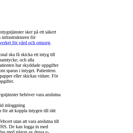
tygstjänster sker på ett säkert
h infrastrukturen för
lverket för vård och omsorg
.
nal ska få skicka ett intyg till
 samtycke, och alla
atienten har skyddade uppgifter
om sparas i intyget. Patientens
papper eller skickas vidare. För
pgifter.
stjänster behöver vara anslutna
vid inloggning
ör att koppla intygen till rätt
cert utan att vara anslutna till
ITHS. De kan logga in med
ärdas med någon av dessa e-