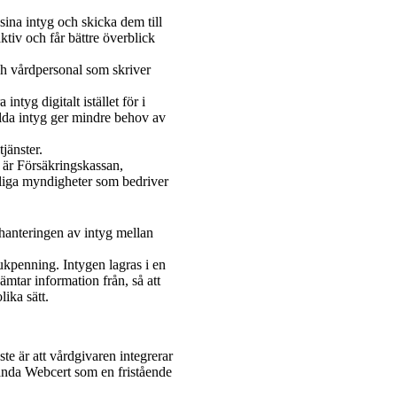
ina intyg och skicka dem till
tiv och får bättre överblick
ch vårdpersonal som skriver
ntyg digitalt istället för i
lda intyg ger mindre behov av
jänster.
 är Försäkringskassan,
atliga myndigheter som bedriver
r hanteringen av intyg mellan
ukpenning. Intygen lagras i en
ämtar information från, så att
ika sätt.
te är att vårdgivaren integrerar
ända Webcert som en fristående