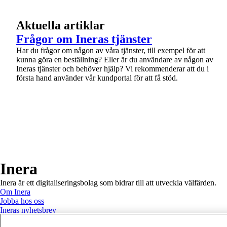
Aktuella artiklar
1 av 1
Frågor om Ineras tjänster
Har du frågor om någon av våra tjänster, till exempel för att
kunna göra en beställning? Eller är du användare av någon av
Ineras tjänster och behöver hjälp? Vi rekommenderar att du i
första hand använder vår kundportal för att få stöd.
Till toppen av sidan
Inera
Inera är ett digitaliseringsbolag som bidrar till att utveckla välfärden.
Om Inera
Jobba hos oss
Ineras nyhetsbrev
Inera på LinkedIn