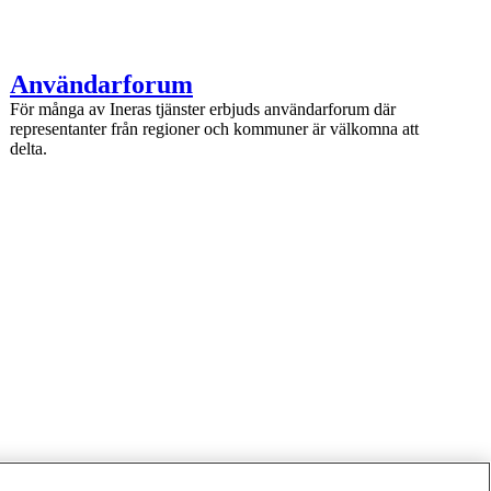
1 av 1
Användarforum
För många av Ineras tjänster erbjuds användarforum där
representanter från regioner och kommuner är välkomna att
delta.