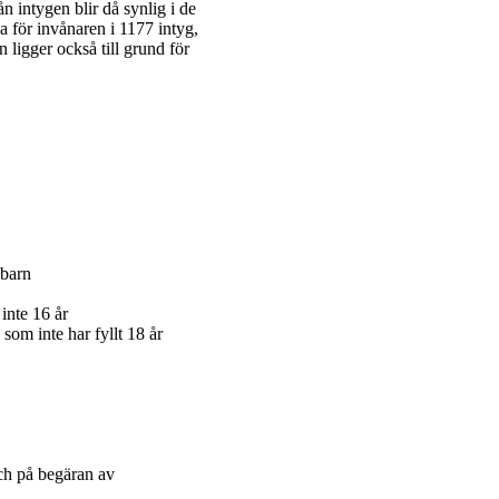
n intygen blir då synlig i de
ga för invånaren i 1177 intyg,
 ligger också till grund för
 barn
inte 16 år
 som inte har fyllt 18 år
och på begäran av