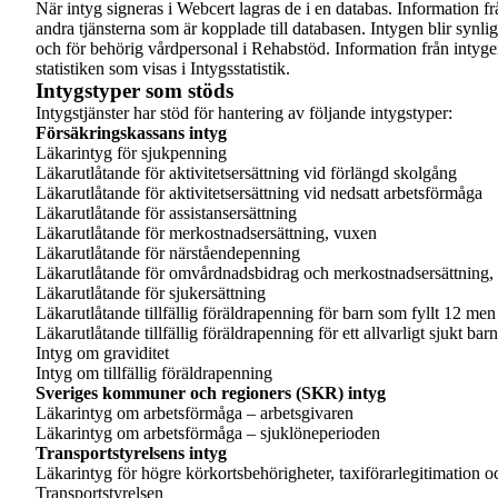
När intyg signeras i Webcert lagras de i en databas. Information frå
andra tjänsterna som är kopplade till databasen. Intygen blir synli
och för behörig vårdpersonal i Rehabstöd. Information från intygen
statistiken som visas i Intygsstatistik.
Intygstyper som stöds
Intygstjänster har stöd för hantering av följande intygstyper:
Försäkringskassans intyg
Läkarintyg för sjukpenning
Läkarutlåtande för aktivitetsersättning vid förlängd skolgång
Läkarutlåtande för aktivitetsersättning vid nedsatt arbetsförmåga
Läkarutlåtande för assistansersättning
Läkarutlåtande för merkostnadsersättning, vuxen
Läkarutlåtande för närståendepenning
Läkarutlåtande för omvårdnadsbidrag och merkostnadsersättning,
Läkarutlåtande för sjukersättning
Läkarutlåtande tillfällig föräldrapenning för barn som fyllt 12 men 
Läkarutlåtande tillfällig föräldrapenning för ett allvarligt sjukt barn
Intyg om graviditet
Intyg om tillfällig föräldrapenning
Sveriges kommuner och
regioners
(SKR) intyg
Läkarintyg om arbetsförmåga – arbetsgivaren
Läkarintyg om arbetsförmåga – sjuklöneperioden
Transportstyrelsens
intyg
Läkarintyg för högre körkortsbehörigheter, taxiförarlegitimation 
Transportstyrelsen