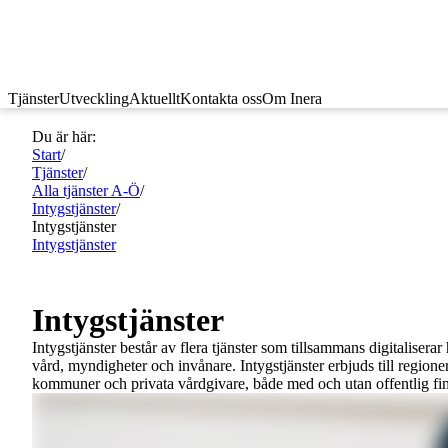
Tjänster
Utveckling
Aktuellt
Kontakta oss
Om Inera
Du är här:
Start
/
Tjänster
/
Alla tjänster A-Ö
/
Intygstjänster
/
Intygstjänster
Intygstjänster
Intygstjänster
Intygstjänster består av flera tjänster som tillsammans digitalisera
vård, myndigheter och invånare. Intygstjänster erbjuds till regioner
kommuner och privata vårdgivare, både med och utan offentlig fin