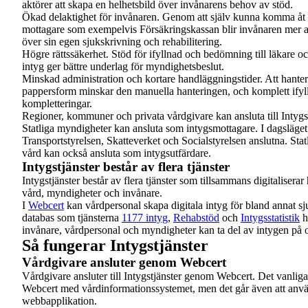
aktörer att skapa en helhetsbild över invånarens behov av stöd.
Ökad delaktighet för invånaren. Genom att själv kunna komma åt s
mottagare som exempelvis Försäkringskassan blir invånaren mer ak
över sin egen sjukskrivning och rehabilitering.
Högre rättssäkerhet. Stöd för ifyllnad och bedömning till läkare o
intyg ger bättre underlag för myndighetsbeslut.
Minskad administration och kortare handläggningstider. Att hantera i
pappersform minskar den manuella hanteringen, och komplett ifyl
kompletteringar.
Regioner, kommuner och privata vårdgivare kan ansluta till Intygst
Statliga myndigheter kan ansluta som intygsmottagare. I dagsläget
Transportstyrelsen, Skatteverket och Socialstyrelsen anslutna. St
vård kan också ansluta som intygsutfärdare.
Intygstjänster består av flera tjänster
Intygstjänster består av flera tjänster som tillsammans digitalisera
vård, myndigheter och invånare.
I
Webcert
kan vårdpersonal skapa digitala intyg för bland annat sj
databas som tjänsterna
1177 intyg
,
Rehabstöd
och
Intygsstatistik
h
invånare, vårdpersonal och myndigheter kan ta del av intygen på ol
Så fungerar Intygstjänster
Vårdgivare ansluter genom Webcert
Vårdgivare ansluter till Intygstjänster genom Webcert. Det vanligas
Webcert med vårdinformationssystemet, men det går även att anv
webbapplikation.