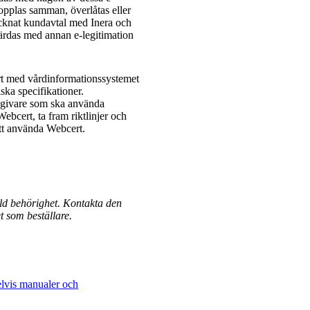
kopplas samman, överlåtas eller
ecknat kundavtal med Inera och
ärdas med annan e-legitimation
ert med vårdinformationssystemet
ska specifikationer.
dgivare som ska använda
ebcert, ta fram riktlinjer och
att använda Webcert.
kild behörighet. Kontakta den
t som beställare.
elvis manualer och