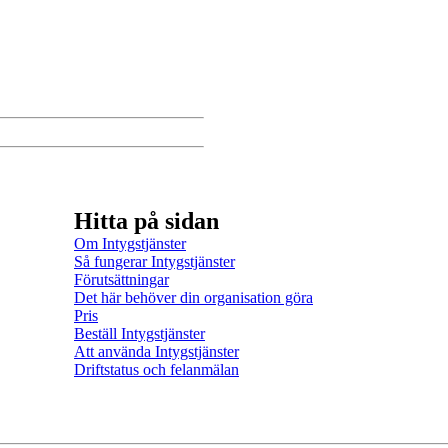
Dela via mejl
Kopiera länk
Skriv ut sidan
Hitta på sidan
Om Intygstjänster
Så fungerar Intygstjänster
Förutsättningar
Det här behöver din organisation göra
Pris
Beställ Intygstjänster
Att använda Intygstjänster
Driftstatus och felanmälan