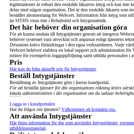
legitimationer är enbart den enskilde läkarens intyg och kan inte 
delas med någon organisation. Det är den enskilde läkaren som t
beställer abonnemang för Webcert. Information från intyg som utf
än SITHS visas inte i Rehabstöd och Intygsstatistik.
Det här behöver din organisation göra
För att kunna ansluta till Intygstjänster genom att integrera Webc
behöver systemet vara utvecklat och anpassat enligt tjänstens tekni
Dessutom krävs förändringar i den egna verksamheten. Varje vår
Webcert behöver etablera en lokal support och administration för W
rutiner för exempelvis logguppföljning samt utbilda personalen i 
Pris
Här kan du hitta aktuellt pris för Intygstjänster
.
Beställ Intygstjänster
Beställning av Intygstjänster görs i Ineras kundportal.
För att beställa tjänster för din organisations räkning krävs särs
lokala administratören i din organisation om du saknar behörighe
Logga in i kundportalen
Har du frågor om tjänsten?
Välkommen att kontakta oss.
Att använda Intygstjänster
Här finns information för dig som använder Intygstjänster, exemp
utbildningsmaterial
.