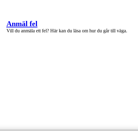
1 av 1
Anmäl fel
Vill du anmäla ett fel? Här kan du läsa om hur du går till väga.