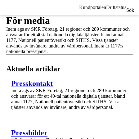
Kundportalen
Driftstatus
Sök
För media
Inera ägs av SKR Företag, 21 regioner och 289 kommuner och
ansvarar för ett 40-tal nationella digitala tjänster, bland annat
1177, Nationell patientöversikt och SITHS. Vissa tjänster
används av invånare, andra av vårdpersonal. Inera är 1177:s
nationella presstjänst.
Aktuella artiklar
1 av 1
Presskontakt
Inera ägs av SKR Företag, 21 regioner och 289 kommuner
och ansvarar för ett 40-tal nationella digitala tjänster, bland
annat 1177, Nationell patientöversikt och SITHS. Vissa
tjänster används av invånare, andra av vårdpersonal.
1 av 1
Pressbilder