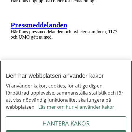
Här finns högupplösta bilder för nedladdning.
1 av 1
Pressmeddelanden
Här finns pressmeddelanden och nyheter som Inera, 1177
och UMO gått ut med.
Den här webbplatsen använder kakor
Till toppen av sidan
Inera
Vi använder kakor, cookies, för att ge dig en
Inera är ett digitaliseringsbolag som bidrar till att utveckla välfärden.
förbättrad upplevelse, sammanställa statistik och för
Om Inera
Jobba hos oss
att viss nödvändig funktionalitet ska fungera på
Ineras nyhetsbrev
webbplatsen.
Läs mer om hur vi använder kakor
Inera på LinkedIn
Press
Kontakta oss
HANTERA KAKOR
Integritetspolicy
Om webbplatsen
Hantering av kakor