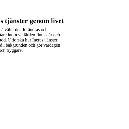
s tjänster genom livet
å välfärden förändras och
are inom välfärden finns där och
stöd. Utforska hur Ineras tjänster
d i bakgrunden och gör vardagen
och tryggare.