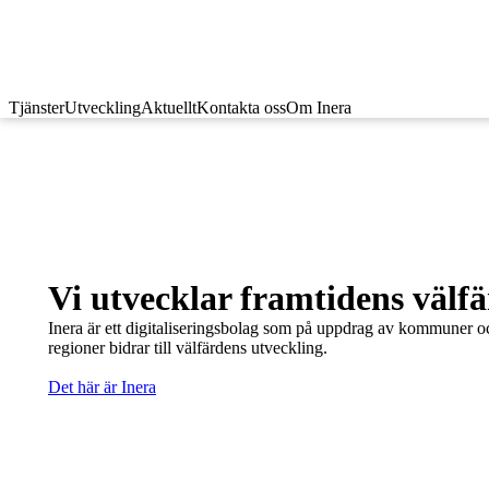
Tjänster
Utveckling
Aktuellt
Kontakta oss
Om Inera
Vi utvecklar framtidens välf
Inera är ett digitaliseringsbolag som på uppdrag av kommuner o
regioner bidrar till välfärdens utveckling.
Det här är Inera