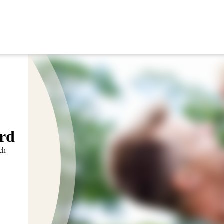
ärd
ch