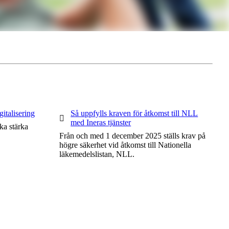
italisering
1 av 1
Så uppfylls kraven för åtkomst till NLL
med Ineras tjänster
ka stärka
Från och med 1 december 2025 ställs krav på
högre säkerhet vid åtkomst till Nationella
läkemedelslistan, NLL.