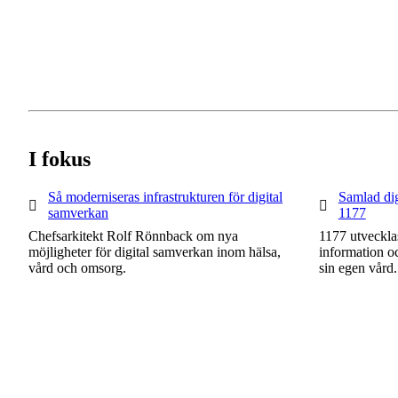
I fokus
1 av 1
Så moderniseras infrastrukturen för digital
1 av 1
Samlad dig
samverkan
1177
Chefsarkitekt Rolf Rönnback om nya
1177 utveckla
möjligheter för digital samverkan inom hälsa,
information oc
vård och omsorg.
sin egen vård.