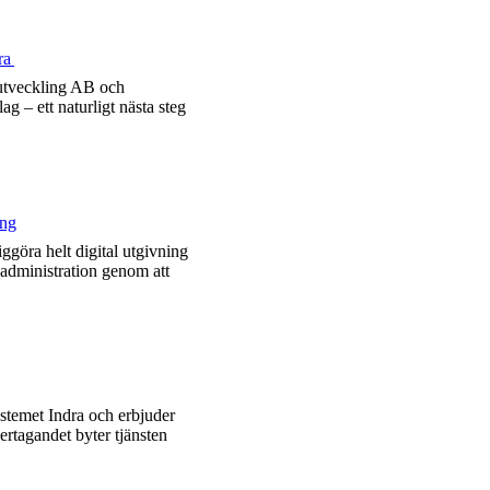
ra
h utveckling AB och
g – ett naturligt nästa steg
ing
ggöra helt digital utgivning
 administration genom att
stemet Indra och erbjuder
rtagandet byter tjänsten