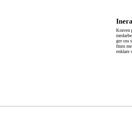
Inera
Kraven p
medarbet
ger oss 
finns me
enklare 