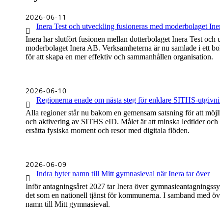
1 av 3
2026-06-11
Inera Test och utveckling fusioneras med moderbolaget Ine
Inera har slutfört fusionen mellan dotterbolaget Inera Test oc
moderbolaget Inera AB. Verksamheterna är nu samlade i ett bola
för att skapa en mer effektiv och sammanhållen organisation.
2 av 3
2026-06-10
Regionerna enade om nästa steg för enklare SITHS‑utgivn
Alla regioner står nu bakom en gemensam satsning för att möjli
och aktivering av SITHS eID. Målet är att minska ledtider och
ersätta fysiska moment och resor med digitala flöden.
3 av 3
2026-06-09
Indra byter namn till Mitt gymnasieval när Inera tar över
Inför antagningsåret 2027 tar Inera över gymnasieantagningssy
det som en nationell tjänst för kommunerna. I samband med öve
namn till Mitt gymnasieval.