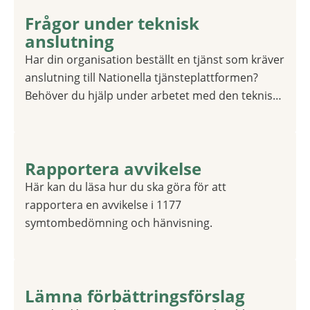
Frågor under teknisk
1 av 1
anslutning
Har din organisation beställt en tjänst som kräver
anslutning till Nationella tjänsteplattformen?
Behöver du hjälp under arbetet med den tekniska
anslutningen? Så här går du tillväga för att skicka
in ditt ärende.
Rapportera avvikelse
1 av 1
Här kan du läsa hur du ska göra för att
rapportera en avvikelse i 1177
symtombedömning och hänvisning.
Lämna förbättringsförslag
1 av 1