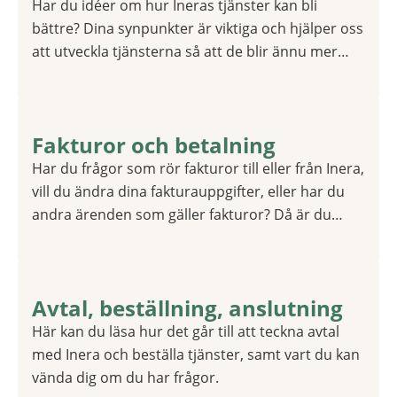
Har du idéer om hur Ineras tjänster kan bli
bättre? Dina synpunkter är viktiga och hjälper oss
att utveckla tjänsterna så att de blir ännu mer
användbara för kommuner, regioner och andra
kunder.
Fakturor och betalning
1 av 1
Har du frågor som rör fakturor till eller från Inera,
vill du ändra dina fakturauppgifter, eller har du
andra ärenden som gäller fakturor? Då är du
välkommen att kontakta oss.
Avtal, beställning, anslutning
1 av 1
Här kan du läsa hur det går till att teckna avtal
med Inera och beställa tjänster, samt vart du kan
vända dig om du har frågor.