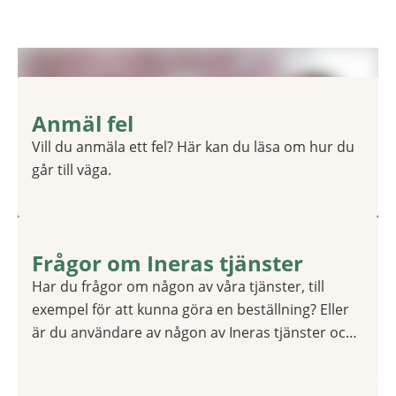
Anmäl fel
1 av 1
Vill du anmäla ett fel? Här kan du läsa om hur du
går till väga.
Frågor om Ineras tjänster
1 av 1
Har du frågor om någon av våra tjänster, till
exempel för att kunna göra en beställning? Eller
är du användare av någon av Ineras tjänster och
behöver hjälp? Vi rekommenderar att du i första
hand använder vår kundportal för att få stöd.