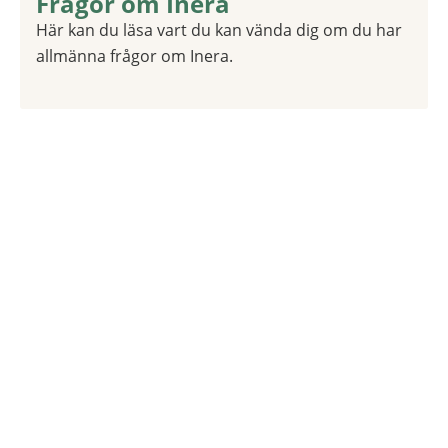
Frågor om Inera
1 av 1
Här kan du läsa vart du kan vända dig om du har
allmänna frågor om Inera.