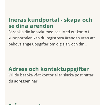
Ineras kundportal - skapa och
1 av 1
se dina ärenden
Förenkla din kontakt med oss. Med ett konto i
kundportalen kan du registrera ärenden utan att
behöva ange uppgifter om dig själv och din
organisation varje gång. Du kan också få en
överblick över alla dina ärenden. I Ineras
kundportal kan du ställa frågor om Ineras
Adress och kontaktuppgifter
tjänster, anmäla fel och lämna
1 av 1
förbättringsförslag. Du kan också göra
Vill du besöka vårt kontor eller skicka post hittar
beställningar om du har behörighet för det.
du adressen här.