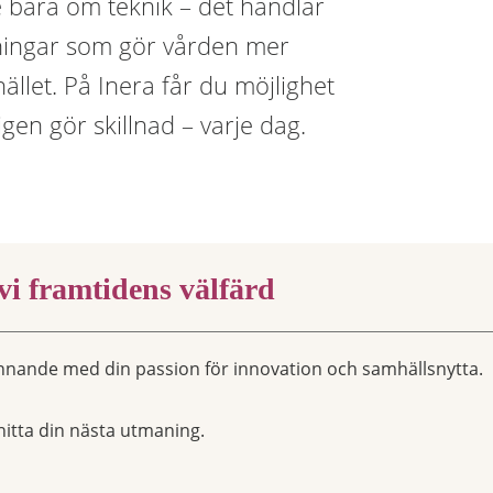
te bara om teknik – det handlar
ningar som gör vården mer
hället. På Inera får du möjlighet
gen gör skillnad – varje dag.
i framtidens välfärd
nnande med din passion för innovation och samhällsnytta.
hitta din nästa utmaning.