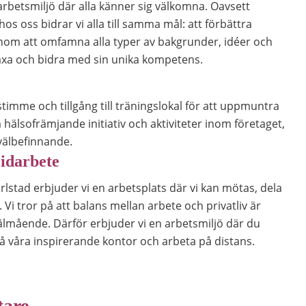
rbetsmiljö där alla känner sig välkomna. Oavsett
os oss bidrar vi alla till samma mål: att förbättra
nom att omfamna alla typer av bakgrunder, idéer och
 växa och bidra med sin unika kompetens.
timme och tillgång till träningslokal för att uppmuntra
på hälsofrämjande initiativ och aktiviteter inom företaget,
välbefinnande.
ridarbete
lstad erbjuder vi en arbetsplats där vi kan mötas, dela
 Vi tror på att balans mellan arbete och privatliv är
älmående. Därför erbjuder vi en arbetsmiljö där du
på våra inspirerande kontor och arbeta på distans.
tare