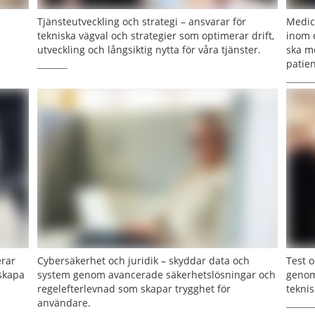
Tjänsteutveckling och strategi – ansvarar för
Medic
tekniska vägval och strategier som optimerar drift,
inom d
utveckling och långsiktig nytta för våra tjänster.
ska m
patie
erar
Cybersäkerhet och juridik – skyddar data och
Test o
 skapa
system genom avancerade säkerhetslösningar och
genom
regelefterlevnad som skapar trygghet för
teknis
användare.