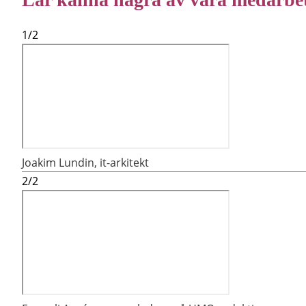
1
/
2
Joakim Lundin, it-arkitekt
2
/
2