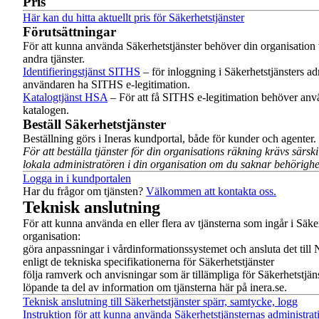
Pris
Här kan du hitta aktuellt pris för Säkerhetstjänster
Förutsättningar
För att kunna använda Säkerhetstjänster behöver din organisation va
andra tjänster.
Identifieringstjänst SITHS
– för inloggning i Säkerhetstjänsters ad
användaren ha SITHS e-legitimation.
Katalogtjänst HSA
– För att få SITHS e-legitimation behöver an
katalogen.
Beställ Säkerhetstjänster
Beställning görs i Ineras kundportal, både för kunder och agenter.
För att beställa tjänster för din organisations räkning krävs särs
lokala administratören i din organisation om du saknar behörighe
Logga in i kundportalen
Har du frågor om tjänsten?
Välkommen att kontakta oss.
Teknisk anslutning
För att kunna använda en eller flera av tjänsterna som ingår i Säke
organisation:
göra anpassningar i vårdinformationssystemet och ansluta det till 
enligt de tekniska specifikationerna för Säkerhetstjänster
följa ramverk och anvisningar som är tillämpliga för Säkerhetstjän
löpande ta del av information om tjänsterna här på inera.se.
Teknisk anslutning till Säkerhetstjänster spärr, samtycke, logg
Instruktion för att kunna använda Säkerhetstjänsternas administrat