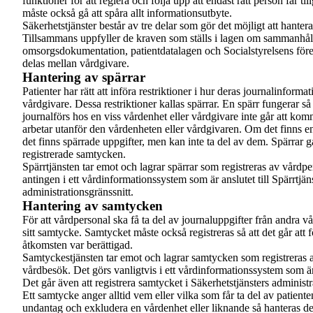
funktioner för att reglera och följa upp att endast rätt person får til
måste också gå att spåra allt informationsutbyte.
Säkerhetstjänster består av tre delar som gör det möjligt att hanter
Tillsammans uppfyller de kraven som ställs i lagen om sammanhål
omsorgsdokumentation, patientdatalagen och Socialstyrelsens föres
delas mellan vårdgivare.
Hantering av spärrar
Patienter har rätt att införa restriktioner i hur deras journalinforma
vårdgivare. Dessa restriktioner kallas spärrar. En spärr fungerar så
journalförs hos en viss vårdenhet eller vårdgivare inte går att ko
arbetar utanför den vårdenheten eller vårdgivaren. Om det finns en
det finns spärrade uppgifter, men kan inte ta del av dem. Spärrar gå
registrerade samtycken.
Spärrtjänsten tar emot och lagrar spärrar som registreras av vårdpe
antingen i ett vårdinformationssystem som är anslutet till Spärrtjäns
administrationsgränssnitt.
Hantering av samtycken
För att vårdpersonal ska få ta del av journaluppgifter från andra v
sitt samtycke. Samtycket måste också registreras så att det går att 
åtkomsten var berättigad.
Samtyckestjänsten tar emot och lagrar samtycken som registreras a
vårdbesök. Det görs vanligtvis i ett vårdinformationssystem som är
Det går även att registrera samtycket i Säkerhetstjänsters administr
Ett samtycke anger alltid vem eller vilka som får ta del av patiente
undantag och exkludera en vårdenhet eller liknande så hanteras det