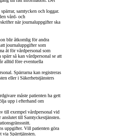
lgång till rätt information. Det
a spärrar, samtycken och loggar.
len vård- och
krifter när journaluppgifter ska
tion blir åtkomlig för andra
 att journaluppgifter som
mma åt för vårdpersonal som
 spärr så kan vårdpersonal se att
r alltid före eventuella
rsonal. Spärrarna kan registreras
ten eller i Säkerhetstjänsters
årdgivare måste patienten ha gett
följa upp i efterhand om
v till exempel vårdpersonal vid
 anslutet till Samtyckestjänsten.
ationsgränssnitt.
ns uppgifter. Vill patienten göra
 via Spärrtjänsten.