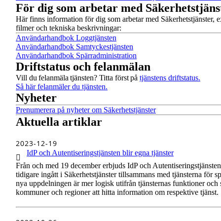
För dig som arbetar med Säkerhetstjäns
Här finns information för dig som arbetar med Säkerhetstjänster,
filmer och tekniska beskrivningar:
Användarhandbok Loggtjänsten
Användarhandbok Samtyckestjänsten
Användarhandbok Spärradministration
Driftstatus och felanmälan
Vill du felanmäla tjänsten? Titta först på
tjänstens driftstatus.
Så här felanmäler du tjänsten.
Nyheter
Prenumerera på nyheter om Säkerhetstjänster
Aktuella artiklar
1 av 1
2023-12-19
IdP och Autentiseringstjänsten blir egna tjänster
Från och med 19 december erbjuds IdP och Autentiseringstjänsten 
tidigare ingått i Säkerhetstjänster tillsammans med tjänsterna för 
nya uppdelningen är mer logisk utifrån tjänsternas funktioner och 
kommuner och regioner att hitta information om respektive tjänst.