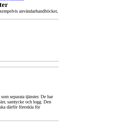
ter
 exempelvis användarhandböcker,
som separata tjänster. De har
spärr, samtycke och logg. Den
ska därför förenkla för