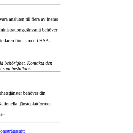
ra ansluten till flera av Ineras
ministrationsgränssnitt behöver
vändaren finnas med i HSA-
kild behörighet. Kontakta den
t som beställare.
rhetstjänster behöver din
Nationella tjänsteplattformen
ster
ionsgränssnitt