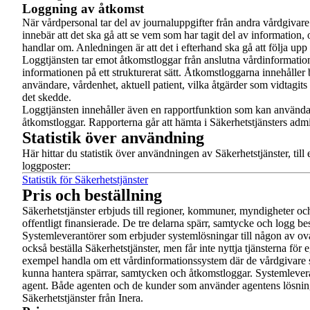
Loggning av åtkomst
När vårdpersonal tar del av journaluppgifter från andra vårdgivare
innebär att det ska gå att se vem som har tagit del av information,
handlar om. Anledningen är att det i efterhand ska gå att följa up
Loggtjänsten tar emot åtkomstloggar från anslutna vårdinformatio
informationen på ett strukturerat sätt. Åtkomstloggarna innehåller
användare, vårdenhet, aktuell patient, vilka åtgärder som vidtagit
det skedde.
Loggtjänsten innehåller även en rapportfunktion som kan använda
åtkomstloggar. Rapporterna går att hämta i Säkerhetstjänsters admin
Statistik över användning
Här hittar du statistik över användningen av Säkerhetstjänster, till 
loggposter:
Statistik för Säkerhetstjänster
Pris och beställning
Säkerhetstjänster erbjuds till regioner, kommuner, myndigheter oc
offentligt finansierade. De tre delarna spärr, samtycke och logg bes
Systemleverantörer som erbjuder systemlösningar till någon av 
också beställa Säkerhetstjänster, men får inte nyttja tjänsterna för 
exempel handla om ett vårdinformationssystem där de vårdgivare
kunna hantera spärrar, samtycken och åtkomstloggar. Systemlever
agent. Både agenten och de kunder som använder agentens lösnin
Säkerhetstjänster från Inera.