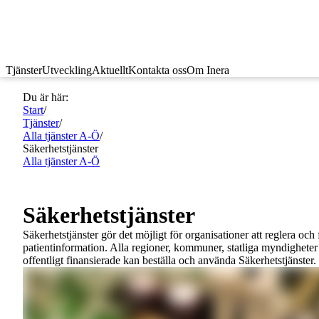
Tjänster
Utveckling
Aktuellt
Kontakta oss
Om Inera
Du är här:
Start
/
Tjänster
/
Alla tjänster A-Ö
/
Säkerhetstjänster
Alla tjänster A-Ö
Säkerhetstjänster
Säkerhetstjänster gör det möjligt för organisationer att reglera och 
patientinformation. Alla regioner, kommuner, statliga myndigheter
offentligt finansierade kan beställa och använda Säkerhetstjänster.