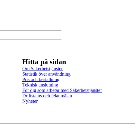
Dela via mejl
Kopiera länk
Skriv ut sidan
Hitta på sidan
Om Säkerhetstjänster
Statistik över användning
Pris och beställning
Teknisk anslutning
För dig som arbetar med Säkerhetstjänster
Driftstatus och felanmälan
Nyheter