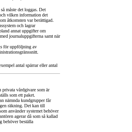
 så måste det loggas. Det
 och vilken information det
p om åtkomsten var berättigad.
nssystem och lagrar
 bland annat uppgifter om
s med journaluppgifterna samt när
s för uppföljning av
istrationsgränssnitt.
exempel antal spärrar eller antal
h privata vårdgivare som är
tälls som ett paket.
ovan nämnda kundgrupper får
egen räkning. Det kan till
 som använder systemet behöver
antören agerar då som så kallad
g behöver beställa