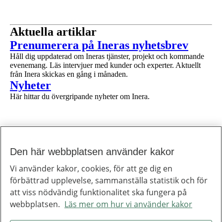
Aktuella artiklar
1 av 1
Prenumerera på Ineras nyhetsbrev
Håll dig uppdaterad om Ineras tjänster, projekt och kommande
evenemang. Läs intervjuer med kunder och experter. Aktuellt
från Inera skickas en gång i månaden.
1 av 1
Nyheter
Här hittar du övergripande nyheter om Inera.
Den här webbplatsen använder kakor
Till toppen av sidan
Inera
Vi använder kakor, cookies, för att ge dig en
Inera är ett digitaliseringsbolag som bidrar till att utveckla välfärden.
förbättrad upplevelse, sammanställa statistik och för
Om Inera
Jobba hos oss
att viss nödvändig funktionalitet ska fungera på
Ineras nyhetsbrev
webbplatsen.
Läs mer om hur vi använder kakor
Inera på LinkedIn
Press