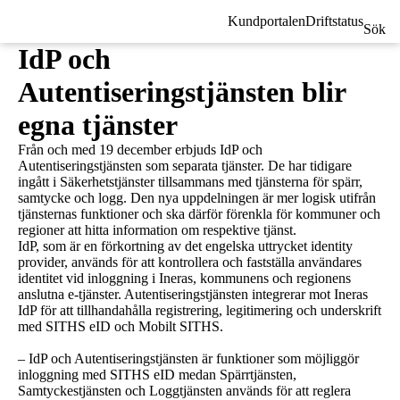
Kundportalen
Driftstatus
Sök
IdP och
Autentiseringstjänsten blir
egna tjänster
Från och med 19 december erbjuds IdP och
Autentiseringstjänsten som separata tjänster. De har tidigare
ingått i Säkerhetstjänster tillsammans med tjänsterna för spärr,
samtycke och logg. Den nya uppdelningen är mer logisk utifrån
tjänsternas funktioner och ska därför förenkla för kommuner och
regioner att hitta information om respektive tjänst.
IdP, som är en förkortning av det engelska uttrycket identity
provider, används för att kontrollera och fastställa användares
identitet vid inloggning i Ineras, kommunens och regionens
anslutna e-tjänster. Autentiseringstjänsten integrerar mot Ineras
IdP för att tillhandahålla registrering, legitimering och underskrift
med SITHS eID och Mobilt SITHS.
–
IdP och Autentiseringstjänsten är funktioner som möjliggör
inloggning med SITHS eID medan Spärrtjänsten,
Samtyckestjänsten och Loggtjänsten används för att reglera