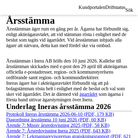
Kundportalen
Driftstatus
Sök
Årsstämma
Årsstämman äger rum en gång per år. Ägarna har förbundit sig,
enligt aktieägaravtalet, att vid stämman rösta i enlighet med de
beslut som tagits vid ägarrådet. Vid årsstämman inbjuds alla
ägare att närvara, detta kan med fördel ske via ombud.
Årsstämman i Inera AB hölls den 10 juni 2026. Kallelse till
årsstämman skickades med e-post den 29 april till aktieägarnas
officiella e-postadresser, region- och kommunstyrelsens
ordförande samt region- och kommundirektörer.
Ineras ägare har i aktieägaravtalet förbundit sig att på
bolagstämman rösta helt i enlighet med de beslut och val som
sker vid ägarrådet. Det är därmed vid
ägarrådet
som ägarna i
första hand utövar ägarstyrningen över Inera.
Underlag Ineras årsstämma 2026
Protokoll Ineras årsstämma 2026-06-10 (PDF, 179 KB)
Dagordning årsstämma 10 juni 2026 (PDF, 60 KB)
Ärende 7: Missiv årsredovisning 2025 (PDF, 58 KB)
Ärende 7: Årsredovisning Inera 2025 (PDF, 643 KB)
Ärende 7: Lekmannarevisorernas granskningsrapport (PDF, 621