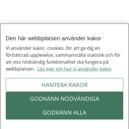
Den här webbplatsen använder kakor
Till toppen av sidan
Inera
Vi använder kakor, cookies, för att ge dig en
Inera är ett digitaliseringsbolag som bidrar till att utveckla välfärden.
förbättrad upplevelse, sammanställa statistik och för
Om Inera
Jobba hos oss
att viss nödvändig funktionalitet ska fungera på
Ineras nyhetsbrev
webbplatsen.
Läs mer om hur vi använder kakor
Inera på LinkedIn
Press
Kontakta oss
HANTERA KAKOR
Integritetspolicy
Om webbplatsen
Hantering av kakor
Inställningar för kakor
GODKÄNN NÖDVÄNDIGA
Om Inera
Följ Inera
GODKÄNN ALLA
Kontakta oss
Integritetspolicy
Om webbplatsen
Hantering av kakor
Inställningar för kakor