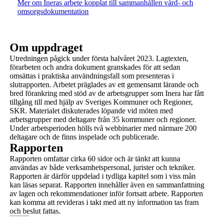
Mer om Ineras arbete kopplat till sammanhållen vård- och
omsorgsdokumentation
Om uppdraget
Utredningen pågick under första halvåret 2023. Lagtexten,
förarbeten och andra dokument granskades för att sedan
omsättas i praktiska användningsfall som presenteras i
slutrapporten. Arbetet präglades av ett gemensamt lärande och
bred förankring med stöd av de arbetsgrupper som Inera har fått
tillgång till med hjälp av Sveriges Kommuner och Regioner,
SKR. Materialet diskuterades löpande vid möten med
arbetsgrupper med deltagare från 35 kommuner och regioner.
Under arbetsperioden hölls två webbinarier med närmare 200
deltagare och de finns inspelade och publicerade.
Rapporten
Rapporten omfattar cirka 60 sidor och är tänkt att kunna
användas av både verksamhetspersonal, jurister och tekniker.
Rapporten är därför uppdelad i tydliga kapitel som i viss mån
kan läsas separat. Rapporten innehåller även en sammanfattning
av lagen och rekommendationer inför fortsatt arbete. Rapporten
kan komma att revideras i takt med att ny information tas fram
och beslut fattas.