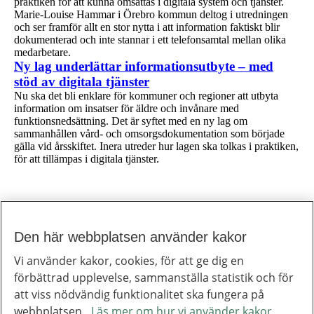
praktiken för att kunna omsättas i digitala system och tjänster.
Marie-Louise Hammar i Örebro kommun deltog i utredningen
och ser framför allt en stor nytta i att information faktiskt blir
dokumenterad och inte stannar i ett telefonsamtal mellan olika
medarbetare.
1 av 1
Ny lag underlättar informationsutbyte – med
stöd av digitala tjänster
Nu ska det bli enklare för kommuner och regioner att utbyta
information om insatser för äldre och invånare med
funktionsnedsättning. Det är syftet med en ny lag om
sammanhållen vård- och omsorgsdokumentation som började
gälla vid årsskiftet. Inera utreder hur lagen ska tolkas i praktiken,
för att tillämpas i digitala tjänster.
Den här webbplatsen använder kakor
Till toppen av sidan
Inera
Vi använder kakor, cookies, för att ge dig en
Inera är ett digitaliseringsbolag som bidrar till att utveckla välfärden.
förbättrad upplevelse, sammanställa statistik och för
Om Inera
Jobba hos oss
att viss nödvändig funktionalitet ska fungera på
Ineras nyhetsbrev
webbplatsen.
Läs mer om hur vi använder kakor