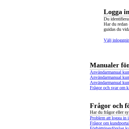
Logga in
Du identifiera
Har du redan 
guidas du vida
Välj inloggn
Manualer fö
Användarmanual kundp
Användarmanual kund
Användarmanual kundp
Frågor och svar om k
Frågor och f
Har du frågor eller 
Problem att logga in 
Frågor om kundporta
Förbättringsförslag k