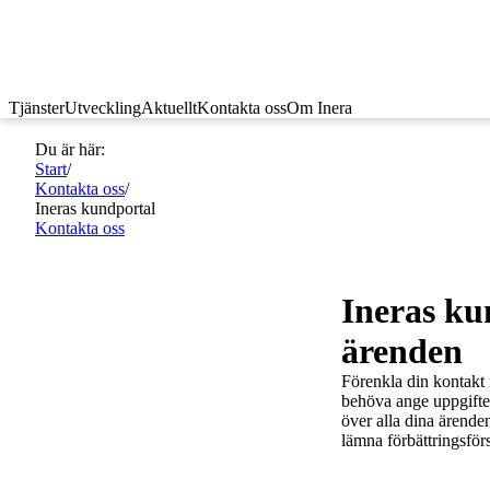
Tjänster
Utveckling
Aktuellt
Kontakta oss
Om Inera
Du är här:
Start
/
Kontakta oss
/
Ineras kundportal
Kontakta oss
Ineras ku
ärenden
Förenkla din kontakt 
behöva ange uppgifter
över alla dina ärenden
lämna förbättringsför