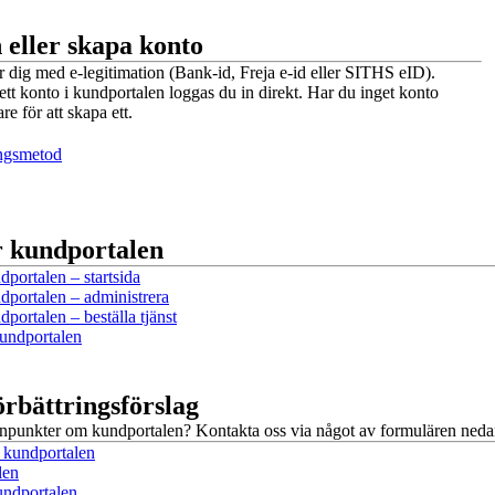
 eller skapa konto
r dig med e-legitimation (Bank-id, Freja e-id eller SITHS eID).
ett konto i kundportalen loggas du in direkt. Har du inget konto
re för att skapa ett.
ingsmetod
r kundportalen
ortalen – startsida
portalen – administrera
ortalen – beställa tjänst
undportalen
örbättringsförslag
synpunkter om kundportalen? Kontakta oss via något av formulären neda
i kundportalen
len
undportalen