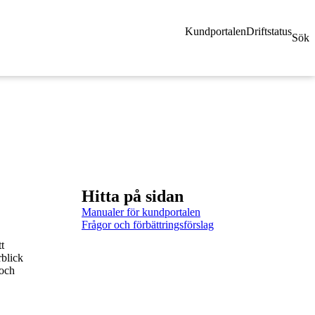
Kundportalen
Driftstatus
Sök
Hitta på sidan
Manualer för kundportalen
Frågor och förbättringsförslag
t
rblick
 och