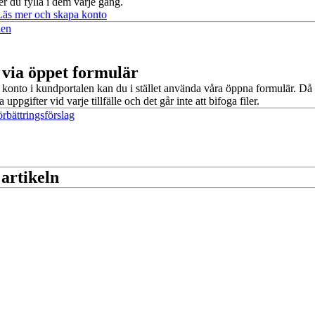
er du fylla i dem varje gång.
Läs mer och skapa konto
len
 via öppet formulär
 konto i kundportalen kan du i stället använda våra öppna formulär. Då
 uppgifter vid varje tillfälle och det går inte att bifoga filer.
rbättringsförslag
 artikeln