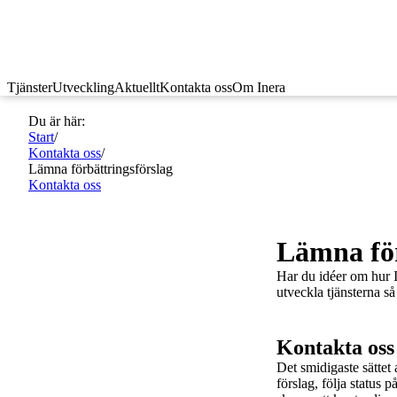
Tjänster
Utveckling
Aktuellt
Kontakta oss
Om Inera
Du är här:
Start
/
Kontakta oss
/
Lämna förbättringsförslag
Kontakta oss
Lämna för
Har du idéer om hur In
utveckla tjänsterna s
Kontakta oss
Det smidigaste sättet 
förslag, följa status 