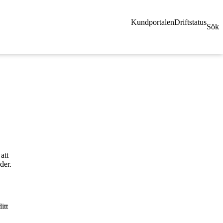
Kundportalen
Driftstatus
Sök
att
der.
itt