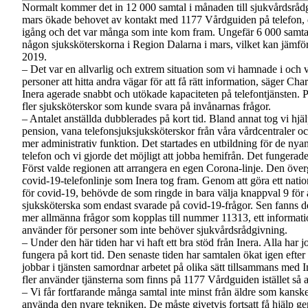
Normalt kommer det in 12 000 samtal i månaden till sjukvårdsråd
mars ökade behovet av kontakt med 1177 Vårdguiden på telefon, 
igång och det var många som inte kom fram. Ungefär 6 000 samtal 
någon sjuksköterskorna i Region Dalarna i mars, vilket kan jämfö
2019.
– Det var en allvarlig och extrem situation som vi hamnade i och vi 
personer att hitta andra vägar för att få rätt information, säger Char
Inera agerade snabbt och utökade kapaciteten på telefontjänsten. P
fler sjuksköterskor som kunde svara på invånarnas frågor.
– Antalet anställda dubblerades på kort tid. Bland annat tog vi hjä
pension, vana telefonsjuksjuksköterskor från våra vårdcentraler 
mer administrativ funktion. Det startades en utbildning för de nyan
telefon och vi gjorde det möjligt att jobba hemifrån. Det fungerade 
Först valde regionen att arrangera en egen Corona-linje. Den övergi
covid-19-telefonlinje som Inera tog fram. Genom att göra ett natio
för covid-19, behövde de som ringde in bara välja knappval 9 för at
sjuksköterska som endast svarade på covid-19-frågor. Sen fanns det
mer allmänna frågor som kopplas till nummer 11313, ett infor
använder för personer som inte behöver sjukvårdsrådgivning.
– Under den här tiden har vi haft ett bra stöd från Inera. Alla har jobb
fungera på kort tid. Den senaste tiden har samtalen ökat igen efte
jobbar i tjänsten samordnar arbetet på olika sätt tillsammans med In
fler använder tjänsterna som finns på 1177 Vårdguiden istället så at
– Vi får fortfarande många samtal inte minst från äldre som kanske i
använda den nyare tekniken. De måste givetvis fortsatt få hjälp g