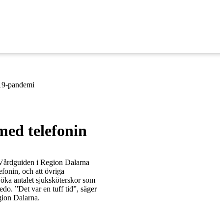
-19-pandemi
med telefonin
 Vårdguiden i Region Dalarna
fonin, och att övriga
ka antalet sjuksköterskor som
do. ”Det var en tuff tid”, säger
gion Dalarna.