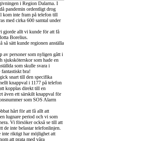
givningen i Region Dalarna. I
då pandemin ordentligt drog
kom inte fram på telefon till
ras med cirka 600 samtal under
gjorde allt vi kunde för att få
lotta Borelius.
å så sätt kunde regionen anställa
lp av personer som nyligen gått i
och sjuksköterskor som hade en
ställda som skulle svara i
fantastiskt bra!
ck snart till den specifika
nellt knappval i 1177 på telefon
t kopplas direkt till en
 även ett särskilt knappval för
mationsnummer som SOS Alarm
at hårt för att få allt att
r en lugnare period och vi som
era. Vi försöker också se till att
t de inte belastar telefonlinjen.
nte riktigt har möjlighet att
enom att prata med våra