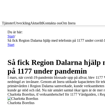
Tjänster
Utveckling
Aktuellt
Kontakta oss
Om Inera
Du är här:
Start
/
Så fick Region Dalarna hjälp med telefonin på 1177 under covid
Start
Så fick Region Dalarna hjälp 
på 1177 under pandemin
I mars, när covid-19-pandemin blossade upp på allvar, blev 1177
nedringd av invånare. Genom att Inera utökade kapaciteten för tele
primärvården i Region Dalarna samverkade, kunde verksamheten ö
kunde ge stöd och råd. Nu när antalet samtal ökar igen är de mer re
Charlotta Borelius, tf verksamhetschef för 1177 Vårdguiden, i Re
Charlotta Borelius