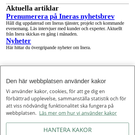
Aktuella artiklar
1 av 1
Prenumerera på Ineras nyhetsbrev
Håll dig uppdaterad om Ineras tjänster, projekt och kommande
evenemang. Läs intervjuer med kunder och experter. Aktuellt
från Inera skickas en gång i månaden.
1 av 1
Nyheter
Här hittar du övergripande nyheter om Inera.
Den här webbplatsen använder kakor
Till toppen av sidan
Inera
Vi använder kakor, cookies, för att ge dig en
Inera är ett digitaliseringsbolag som bidrar till att utveckla välfärden.
förbättrad upplevelse, sammanställa statistik och för
Om Inera
Jobba hos oss
att viss nödvändig funktionalitet ska fungera på
Ineras nyhetsbrev
webbplatsen.
Läs mer om hur vi använder kakor
Inera på LinkedIn
Press
Kontakta oss
HANTERA KAKOR
Integritetspolicy
Om webbplatsen
Hantering av kakor