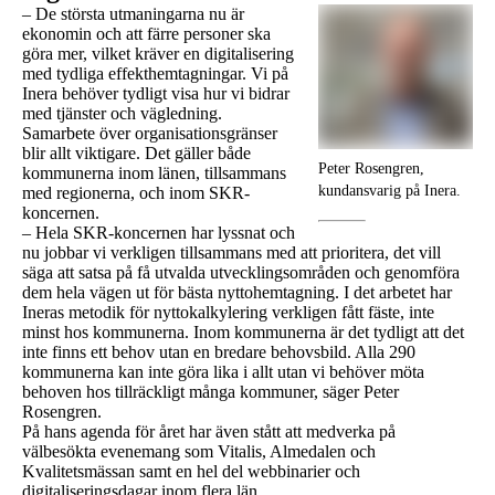
– De största utmaningarna nu är
ekonomin och att färre personer ska
göra mer, vilket kräver en digitalisering
med tydliga effekthemtagningar. Vi på
Inera behöver tydligt visa hur vi bidrar
med tjänster och vägledning.
Samarbete över organisationsgränser
blir allt viktigare. Det gäller både
Peter Rosengren,
kommunerna inom länen, tillsammans
kundansvarig på Inera.
med regionerna, och inom SKR-
koncernen.
– Hela SKR-koncernen har lyssnat och
nu jobbar vi verkligen tillsammans med att prioritera, det vill
säga att satsa på få utvalda utvecklingsområden och genomföra
dem hela vägen ut för bästa nyttohemtagning. I det arbetet har
Ineras metodik för nyttokalkylering verkligen fått fäste, inte
minst hos kommunerna. Inom kommunerna är det tydligt att det
inte finns ett behov utan en bredare behovsbild. Alla 290
kommunerna kan inte göra lika i allt utan vi behöver möta
behoven hos tillräckligt många kommuner, säger Peter
Rosengren.
På hans agenda för året har även stått att medverka på
välbesökta evenemang som Vitalis, Almedalen och
Kvalitetsmässan samt en hel del webbinarier och
digitaliseringsdagar inom flera län.