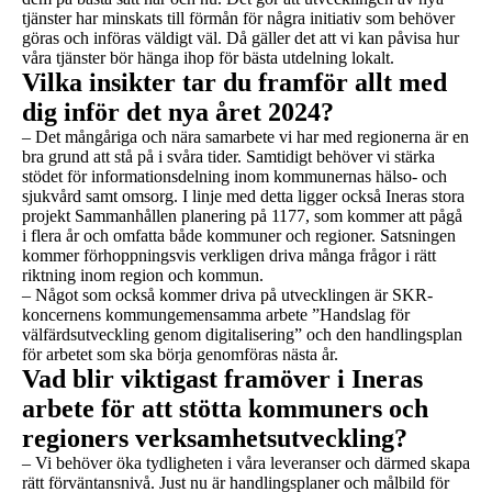
tjänster har minskats till förmån för några initiativ som behöver
göras och införas väldigt väl. Då gäller det att vi kan påvisa hur
våra tjänster bör hänga ihop för bästa utdelning lokalt.
Vilka insikter tar du framför allt med
dig inför det nya året 2024?
– Det mångåriga och nära samarbete vi har med regionerna är en
bra grund att stå på i svåra tider. Samtidigt behöver vi stärka
stödet för informationsdelning inom kommunernas hälso- och
sjukvård samt omsorg. I linje med detta ligger också Ineras stora
projekt Sammanhållen planering på 1177, som kommer att pågå
i flera år och omfatta både kommuner och regioner. Satsningen
kommer förhoppningsvis verkligen driva många frågor i rätt
riktning inom region och kommun.
– Något som också kommer driva på utvecklingen är SKR-
koncernens kommungemensamma arbete ”Handslag för
välfärdsutveckling genom digitalisering” och den handlingsplan
för arbetet som ska börja genomföras nästa år.
Vad blir viktigast framöver i Ineras
arbete för att stötta kommuners och
regioners verksamhetsutveckling?
– Vi behöver öka tydligheten i våra leveranser och därmed skapa
rätt förväntansnivå. Just nu är handlingsplaner och målbild för