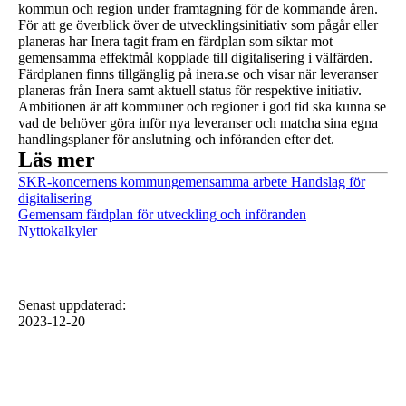
kommun och region under framtagning för de kommande åren.
För att ge överblick över de utvecklingsinitiativ som pågår eller
planeras har Inera tagit fram en färdplan som siktar mot
gemensamma effektmål kopplade till digitalisering i välfärden.
Färdplanen finns tillgänglig på inera.se och visar när leveranser
planeras från Inera samt aktuell status för respektive initiativ.
Ambitionen är att kommuner och regioner i god tid ska kunna se
vad de behöver göra inför nya leveranser och matcha sina egna
handlingsplaner för anslutning och införanden efter det.
Läs mer
SKR-koncernens kommungemensamma arbete Handslag för
digitalisering
Gemensam färdplan för utveckling och införanden
Nyttokalkyler
Senast uppdaterad
:
2023-12-20