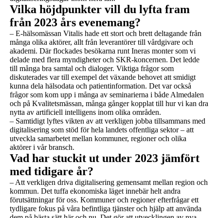
Vilka höjdpunkter vill du lyfta fram
från 2023 års evenemang?
– E-hälsomässan Vitalis hade ett stort och brett deltagande från
många olika aktörer, allt från leverantörer till vårdgivare och
akademi. Där flockades besökarna runt Ineras monter som vi
delade med flera myndigheter och SKR-koncernen. Det ledde
till många bra samtal och dialoger. Viktiga frågor som
diskuterades var till exempel det växande behovet att smidigt
kunna dela hälsodata och patientinformation. Det var också
frågor som kom upp i många av seminarierna i både Almedalen
och på Kvalitetsmässan, många gånger kopplat till hur vi kan dra
nytta av artificiell intelligens inom olika områden.
– Samtidigt lyftes vikten av att verkligen jobba tillsammans med
digitalisering som stöd för hela landets offentliga sektor – att
utveckla samarbetet mellan kommuner, regioner och olika
aktörer i vår bransch.
Vad har stuckit ut under 2023 jämfört
med tidigare år?
– Att verkligen driva digitalisering gemensamt mellan region och
kommun. Det tuffa ekonomiska läget innebär helt andra
förutsättningar för oss. Kommuner och regioner efterfrågar ett
tydligare fokus på våra befintliga tjänster och hjälp att använda
dem på bästa sätt här och nu. Det gör att utvecklingen av nya