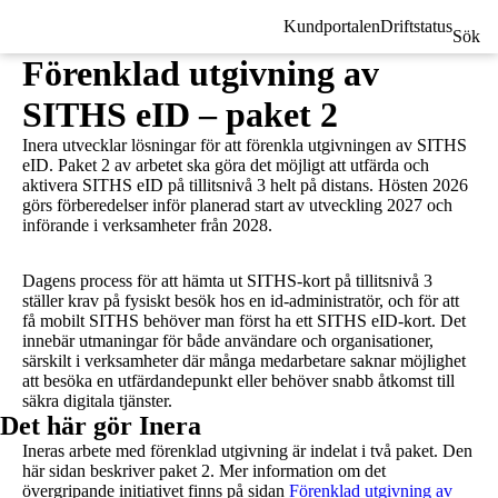
Kundportalen
Driftstatus
Sök
Förenklad utgivning av
SITHS eID – paket 2
Inera utvecklar lösningar för att förenkla utgivningen av SITHS
eID. Paket 2 av arbetet ska göra det möjligt att utfärda och
aktivera SITHS eID på tillitsnivå 3 helt på distans. Hösten 2026
görs förberedelser inför planerad start av utveckling 2027 och
införande i verksamheter från 2028.
Dagens process för att hämta ut SITHS-kort på tillitsnivå 3
ställer krav på fysiskt besök hos en id‑administratör, och för att
få mobilt SITHS behöver man först ha ett SITHS eID‑kort. Det
innebär utmaningar för både användare och organisationer,
särskilt i verksamheter där många medarbetare saknar möjlighet
att besöka en utfärdandepunkt eller behöver snabb åtkomst till
säkra digitala tjänster.
Det här gör Inera
Ineras arbete med förenklad utgivning är indelat i två paket. Den
här sidan beskriver paket 2. Mer information om det
övergripande initiativet finns på sidan
Förenklad utgivning av