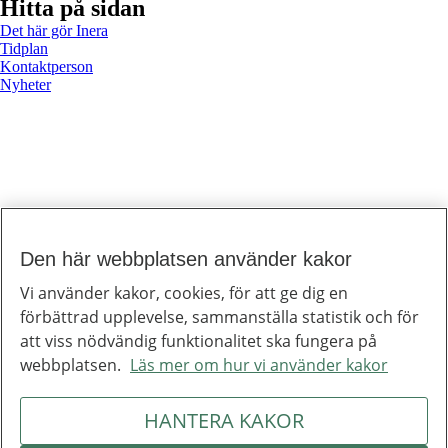
Hitta på sidan
Det här gör Inera
Tidplan
Kontaktperson
Nyheter
Den här webbplatsen använder kakor
Till toppen av sidan
Inera
Vi använder kakor, cookies, för att ge dig en
Inera är ett digitaliseringsbolag som bidrar till att utveckla välfärden.
förbättrad upplevelse, sammanställa statistik och för
Om Inera
Jobba hos oss
att viss nödvändig funktionalitet ska fungera på
Ineras nyhetsbrev
webbplatsen.
Läs mer om hur vi använder kakor
Inera på LinkedIn
Press
Kontakta oss
HANTERA KAKOR
Integritetspolicy
Om webbplatsen
Hantering av kakor