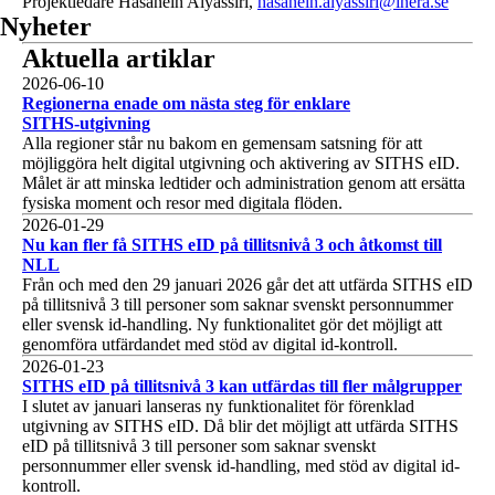
Projektledare Hasanein Alyassiri,
hasanein.alyassiri@inera.se
Nyheter
Aktuella artiklar
1 av 1
2026-06-10
Regionerna enade om nästa steg för enklare
SITHS‑utgivning
Alla regioner står nu bakom en gemensam satsning för att
möjliggöra helt digital utgivning och aktivering av SITHS eID.
Målet är att minska ledtider och administration genom att ersätta
fysiska moment och resor med digitala flöden.
1 av 1
2026-01-29
Nu kan fler få SITHS eID på tillitsnivå 3 och åtkomst till
NLL
Från och med den 29 januari 2026 går det att utfärda SITHS eID
på tillitsnivå 3 till personer som saknar svenskt personnummer
eller svensk id-handling. Ny funktionalitet gör det möjligt att
genomföra utfärdandet med stöd av digital id-kontroll.
1 av 1
2026-01-23
SITHS eID på tillitsnivå 3 kan utfärdas till fler målgrupper
I slutet av januari lanseras ny funktionalitet för förenklad
utgivning av SITHS eID. Då blir det möjligt att utfärda SITHS
eID på tillitsnivå 3 till personer som saknar svenskt
personnummer eller svensk id-handling, med stöd av digital id-
kontroll.