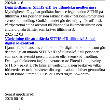
1 av 1
2026-01-16
Digg godkänner SITHS eID för utländska medborgare
Myndigheten Digg har godkänt Ineras e-legitimation SITHS på
tillitsnivå 3 för personer som saknar svenskt personnummer eller
svensk id-handling. Godkännandet gör det möjligt för utländsk
vårdpersonal att ha åtkomst till Nationella läkemedelslistan och
andra digitala tjänster som kräver tillitsnivå 3.
1 av 1
2025-12-03
Vägledning för att utfärda SITHS eID tillitsnivå 3 med
digital id-kontroll
I januari 2026 lanseras en funktion för digital id-kontroll som gör
det möjligt att utfärda SITHS eID på tillitsnivå 3 till personer
som saknas svenskt personnummer eller svensk id-handling.
Den nya funktionen ingår i leveransen av Förenklad utgivning
SITHS – paket 1. Nu finns en vägledning som beskriver vilka
förberedelser och aktiviteter din organisation behöver genomföra
för att kunna utfärda SITHS eID med digital id-kontroll.
Senast uppdaterad
:
2026-06-10