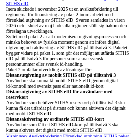
SITHS eID
.
Inera skickade i november 2025 ut en avsiktsförklaring till
regionerna för finansiering av paket 2 inom arbetet med
förenklad utgivning av SITHS eID. Svaren samlades in våren
2026 och i slutet av maj hade alla regioner ställt sig bakom den
föreslagna utvecklingen.
Syftet med paket 2 är att modernisera utgivningsprocessen och
minska behovet av fysiska moment genom att införa digital
utgivning och aktivering av SITHS eID på tillitsnivå 3. Paketet
bygger vidare på paket 1, som gör det möjligt att utfärda SITHS
eID på tillitsnivå 3 för personer som saknar svenskt
personnummer eller svensk id‑handling.
Paket 2 omfattar utveckling av lösningar för:
Distansutgivning av mobilt SITHS eID på tillitsnivå 3
Användare ska kunna få mobilt SITHS eID genom digital
id‑kontroll med svenskt pass eller nationellt id‑kort.
Distansutgivning av SITHS eID för användare med
reservkort
Användare som behöver SITHS reservkort på tillitsnivå 3 ska
kunna få det utfärdat på distans och kunna aktivera det digitalt
med mobilt SITHS eID.
Distansaktivering av ordinarie SITHS eID‑kort
Användare som fått ett SITHS eID‑kort på tillitsnivå 3 ska
kunna aktivera det digitalt med mobilt SITHS eID.
Visningsex Avsiktsförklaring Förenklad utgivning SITHS paket