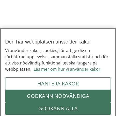
Den här webbplatsen använder kakor
Till toppen av sidan
Inera
Vi använder kakor, cookies, för att ge dig en
Inera är ett digitaliseringsbolag som bidrar till att utveckla välfärden.
förbättrad upplevelse, sammanställa statistik och för
Om Inera
Jobba hos oss
att viss nödvändig funktionalitet ska fungera på
Ineras nyhetsbrev
webbplatsen.
Läs mer om hur vi använder kakor
Inera på LinkedIn
Press
Kontakta oss
HANTERA KAKOR
Integritetspolicy
Om webbplatsen
Hantering av kakor
Inställningar för kakor
GODKÄNN NÖDVÄNDIGA
Om Inera
Följ Inera
GODKÄNN ALLA
Kontakta oss
Integritetspolicy
Om webbplatsen
Hantering av kakor