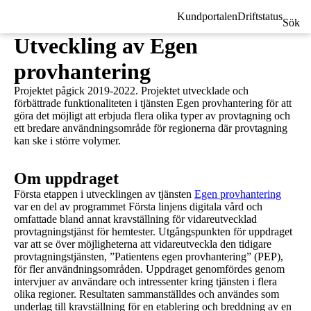
Kundportalen
Driftstatus
Sök
Utveckling av Egen
provhantering
Projektet pågick 2019-2022. Projektet utvecklade och
förbättrade funktionaliteten i tjänsten Egen provhantering för att
göra det möjligt att erbjuda flera olika typer av provtagning och
ett bredare användningsområde för regionerna där provtagning
kan ske i större volymer.
Om uppdraget
Första etappen i utvecklingen av tjänsten
Egen provhantering
var en del av programmet Första linjens digitala vård och
omfattade bland annat kravställning för vidareutvecklad
provtagningstjänst för hemtester. Utgångspunkten för uppdraget
var att se över möjligheterna att vidareutveckla den tidigare
provtagningstjänsten, ”Patientens egen provhantering” (PEP),
för fler användningsområden. Uppdraget genomfördes genom
intervjuer av användare och intressenter kring tjänsten i flera
olika regioner. Resultaten sammanställdes och användes som
underlag till kravställning för en etablering och breddning av en