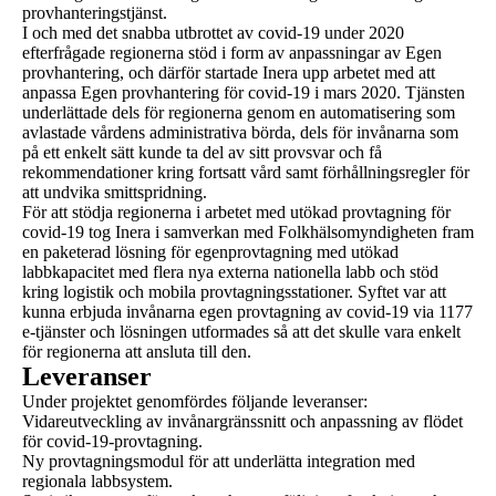
provhanteringstjänst.
I och med det snabba utbrottet av covid-19 under 2020
efterfrågade regionerna stöd i form av anpassningar av Egen
provhantering, och därför startade Inera upp arbetet med att
anpassa Egen provhantering för covid-19 i mars 2020. Tjänsten
underlättade dels för regionerna genom en automatisering som
avlastade vårdens administrativa börda, dels för invånarna som
på ett enkelt sätt kunde ta del av sitt provsvar och få
rekommendationer kring fortsatt vård samt förhållningsregler för
att undvika smittspridning.
För att stödja regionerna i arbetet med utökad provtagning för
covid-19 tog Inera i samverkan med Folkhälsomyndigheten fram
en paketerad lösning för egenprovtagning med utökad
labbkapacitet med flera nya externa nationella labb och stöd
kring logistik och mobila provtagningsstationer. Syftet var att
kunna erbjuda invånarna egen provtagning av covid-19 via 1177
e-tjänster och lösningen utformades så att det skulle vara enkelt
för regionerna att ansluta till den.
Leveranser
Under projektet genomfördes följande leveranser:
Vidareutveckling av invånargränssnitt och anpassning av flödet
för covid-19-provtagning.
Ny provtagningsmodul för att underlätta integration med
regionala labbsystem.