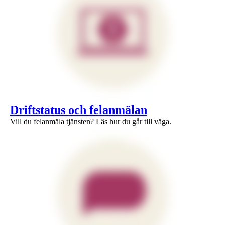
1 av 1
Driftstatus och felanmälan
Vill du felanmäla tjänsten? Läs hur du går till väga.