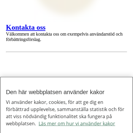
1 av 1
Kontakta oss
Välkommen att kontakta oss om exempelvis användarstöd och
förbättringsförslag.
Den här webbplatsen använder kakor
Till toppen av sidan
Inera
Vi använder kakor, cookies, för att ge dig en
Inera är ett digitaliseringsbolag som bidrar till att utveckla välfärden.
förbättrad upplevelse, sammanställa statistik och för
Om Inera
Jobba hos oss
att viss nödvändig funktionalitet ska fungera på
Ineras nyhetsbrev
webbplatsen.
Läs mer om hur vi använder kakor
Inera på LinkedIn
Press