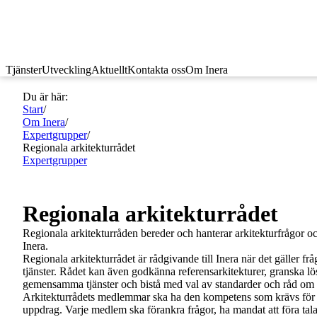
Tjänster
Utveckling
Aktuellt
Kontakta oss
Om Inera
Du är här:
Start
/
Om Inera
/
Expertgrupper
/
Regionala arkitekturrådet
Expertgrupper
Regionala arkitekturrådet
Regionala arkitekturråden bereder och hanterar arkitekturfrågor och
Inera.
Regionala arkitekturrådet är rådgivande till Inera när det gäller fr
tjänster. Rådet kan även godkänna referensarkitekturer, granska lö
gemensamma tjänster och bistå med val av standarder och råd om h
Arkitekturrådets medlemmar ska ha den kompetens som krävs för a
uppdrag. Varje medlem ska förankra frågor, ha mandat att föra ta