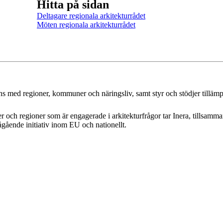
Hitta på sidan
Deltagare regionala arkitekturrådet
Möten regionala arkitekturrådet
mans med regioner, kommuner och näringsliv, samt styr och stödjer tilläm
er och regioner som är engagerade i arkitekturfrågor tar Inera, tillsa
gående initiativ inom EU och nationellt.