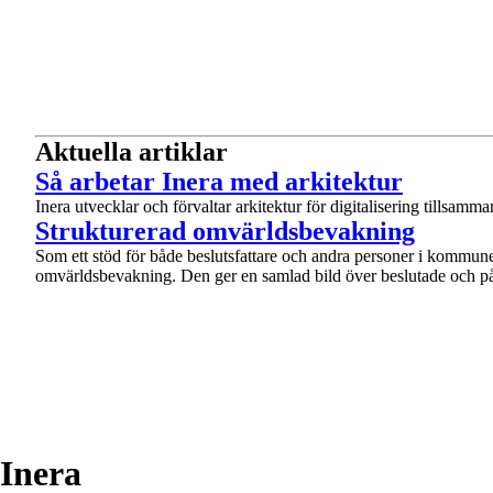
Aktuella artiklar
1 av 1
Så arbetar Inera med arkitektur
Inera utvecklar och förvaltar arkitektur för digitalisering tillsam
1 av 1
Strukturerad omvärldsbevakning
Som ett stöd för både beslutsfattare och andra personer i kommun
omvärldsbevakning. Den ger en samlad bild över beslutade och på
Till toppen av sidan
Inera