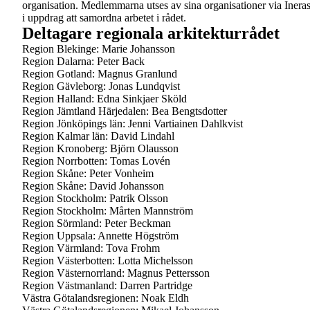
organisation. Medlemmarna utses av sina organisationer via Ineras
i uppdrag att samordna arbetet i rådet.
Deltagare regionala arkitekturrådet
Region Blekinge: Marie Johansson
Region Dalarna: Peter Back
Region Gotland: Magnus Granlund
Region Gävleborg: Jonas Lundqvist
Region Halland: Edna Sinkjaer Sköld
Region Jämtland Härjedalen: Bea Bengtsdotter
Region Jönköpings län: Jenni Vartiainen Dahlkvist
Region Kalmar län: David Lindahl
Region Kronoberg: Björn Olausson
Region Norrbotten: Tomas Lovén
Region Skåne: Peter Vonheim
Region Skåne: David Johansson
Region Stockholm: Patrik Olsson
Region Stockholm: Mårten Mannström
Region Sörmland: Peter Beckman
Region Uppsala: Annette Högström
Region Värmland: Tova Frohm
Region Västerbotten: Lotta Michelsson
Region Västernorrland: Magnus Pettersson
Region Västmanland: Darren Partridge
Västra Götalandsregionen: Noak Eldh