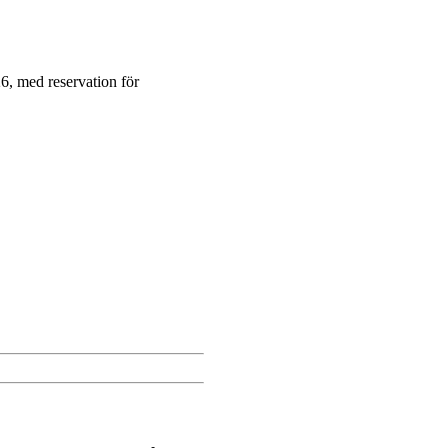
6, med reservation för
Dela via mejl
Kopiera länk
Skriv ut sidan