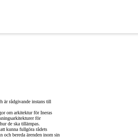
 är rådgivande instans till
ågor om arkitektur för Ineras
sningsarkitekturer för
ur de ska tillämpas.
tt kunna fullgöra rådets
lan och bereda ärenden inom sin