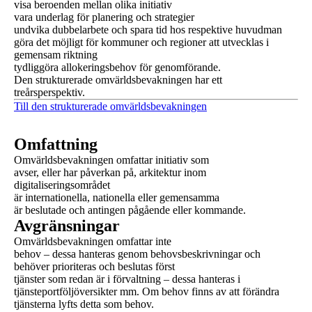
visa beroenden mellan olika initiativ
vara underlag för planering och strategier
undvika dubbelarbete och spara tid hos respektive huvudman
göra det möjligt för kommuner och regioner att utvecklas i
gemensam riktning
tydliggöra allokeringsbehov för genomförande.
Den strukturerade omvärldsbevakningen har ett
treårsperspektiv.
Till den strukturerade omvärldsbevakningen
Omfattning
Omvärldsbevakningen omfattar initiativ som
avser, eller har påverkan på, arkitektur inom
digitaliseringsområdet
är internationella, nationella eller gemensamma
är beslutade och antingen pågående eller kommande.
Avgränsningar
Omvärldsbevakningen omfattar inte
behov – dessa hanteras genom behovsbeskrivningar och
behöver prioriteras och beslutas först
tjänster som redan är i förvaltning – dessa hanteras i
tjänsteportföljöversikter mm. Om behov finns av att förändra
tjänsterna lyfts detta som behov.