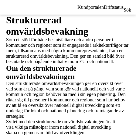
Kundportalen
Driftstatus
Sök
Strukturerad
omvärldsbevakning
Som ett stöd för både beslutsfattare och andra personer i
kommuner och regioner som är engagerade i arkitekturfrågor tar
Inera, tillsammans med några kommunrepresentanter, fram en
strukturerad omvärldsbevakning. Den ger en samlad bild över
beslutade och pågående initiativ inom EU och nationellt.
Om den strukturerade
omvärldsbevakningen
Den strukturerade omvärldsbevakningen ger en översikt över
vad som är på gång, vem som gör vad nationellt och vad varje
kommun och region behöver ha med i sin egen planering. Den
riktar sig till personer i kommuner och regioner som har behov
av att få en översikt över nationell digital utveckling som ett
underlag för lokal och nationell planering och framtagande av
strategier.
Syftet med den strukturerade omvärldsbevakningen är att
visa viktiga milstolpar inom nationell digital utveckling
skapa en gemensam bild av utvecklingen