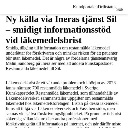
Kundportalen
Driftstatus
Sök
Ny källa via Ineras tjänst Sil
– smidigt informationsstöd
vid läkemedelsbrist
Smidig tillgång till information om restanmälda läkemedel
underlättar för förskrivaren och minskar risken för att patienter
blir utan läkemedel. Det är några av fördelarna tjänsteansvarig
Malin Sandberg på Inera ser med att addera kunskapsstödet
Restanmälda läkemedel till Sil.
Läkemedelsbrist är ett växande problem och i början av 2023
fanns närmare 700 restanmälda läkemedel i Sverige.
Kunskapsstödet Restanmälda läkemedel, som tillhandahålls av
Läkemedelsverket, sammanställer uppgifter om restanmälda
läkemedel hos läkemedelsföretagen. Listan på dessa läkemedel
finns att tillgå via Läkemedelverkets och Fass hemsidor, men
saknas vid själva förskrivningsögonblicket. På grund av tidsbrist
söker sig sällan läkare eller andra professioner med
förskrivningsrätt till information på internet, och går därför miste