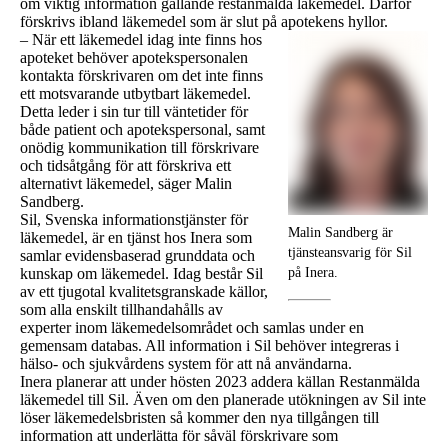
om viktig information gällande restanmälda läkemedel. Därför
förskrivs ibland läkemedel som är slut på apotekens hyllor.
–
När ett läkemedel idag inte finns hos
apoteket behöver apotekspersonalen
kontakta förskrivaren om det inte finns
ett motsvarande utbytbart läkemedel.
Detta leder i sin tur till väntetider för
både patient och apotekspersonal, samt
onödig kommunikation till förskrivare
och tidsåtgång för att förskriva ett
alternativt läkemedel, säger Malin
Sandberg.
Sil, Svenska informationstjänster för
Malin Sandberg är
läkemedel, är en tjänst hos Inera som
tjänsteansvarig för Sil
samlar evidensbaserad grunddata och
på Inera.
kunskap om läkemedel. Idag består Sil
av ett tjugotal kvalitetsgranskade källor,
som alla enskilt tillhandahålls av
experter inom läkemedelsområdet och samlas under en
gemensam databas. All information i Sil behöver integreras i
hälso- och sjukvårdens system för att nå användarna.
Inera planerar att under hösten 2023 addera källan Restanmälda
läkemedel till Sil. Även om den planerade utökningen av Sil inte
löser läkemedelsbristen så kommer den nya tillgången till
information att underlätta för såväl förskrivare som