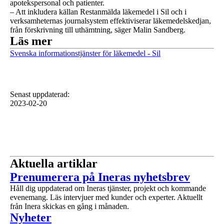
apotekspersonal och patienter.
–
Att inkludera källan Restanmälda läkemedel i Sil och i
verksamheternas journalsystem effektiviserar läkemedelskedjan,
från förskrivning till uthämtning, säger Malin Sandberg.
Läs mer
Svenska informationstjänster för läkemedel - Sil
Senast uppdaterad
:
2023-02-20
Aktuella artiklar
1 av 1
Prenumerera på Ineras nyhetsbrev
Håll dig uppdaterad om Ineras tjänster, projekt och kommande
evenemang. Läs intervjuer med kunder och experter. Aktuellt
från Inera skickas en gång i månaden.
1 av 1
Nyheter