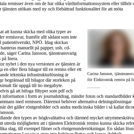
tala remisser även om de har olika vårdinformationssystem eller tillhör 
 tjänsten utökats med ny och förbättrad funktionalitet för att möta
at att kunna skicka med olika typer av
ller remissvar, framför allt sådant som inte
ll patientöversikt, NPÖ. Idag skickas
 hanteras manuellt på papper, usb, cd-
nde, säger Carina Jansson, tjänsteansvarig
 på Inera.
tor nyhet i den nya versionen av tjänsten är
a en eller flera bilagor till en remiss eller ett
Carina Jansson, tjänsteansv
nde tekniska infrastrukturlösning är
för Elektronisk remiss på I
e begränsad till bilagor där storleken på
ximalt får uppgå till tio megabyte.
vis gå att bifoga filtyper som pdf och
att information i form av journalutdrag, mindre foton och standardbilder 
llsammans med remissen. Däremot behöver alternativa delningslösningar
när det gäller röntgenbilder och andra medicinska bilder i så kallat dic
Jansson.
ällande den typen av högkvalitativa och därmed mycket utrymmeskräv
att utreda möjligheten att i tjänsten Elektronisk remiss kunna skicka refe
 olika slag, till exempel filmer och röntgenundersökningar. En sådan lösn
nformationen kan visas men inte behöver flyttas och lagras dubbelt.