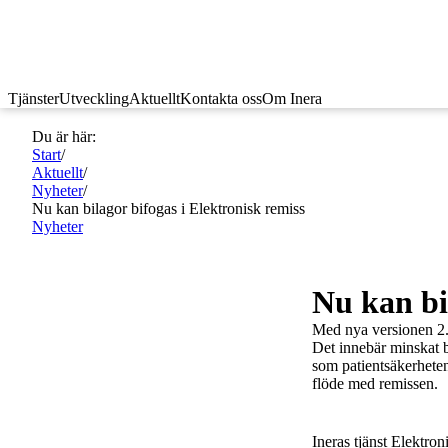
Tjänster
Utveckling
Aktuellt
Kontakta oss
Om Inera
Du är här:
Start
/
Aktuellt
/
Nyheter
/
Nu kan bilagor bifogas i Elektronisk remiss
Nyheter
Nu kan bi
Med nya versionen 2.0 
Det innebär minskat b
som patientsäkerheten
flöde med remissen.
Ineras tjänst Elektron