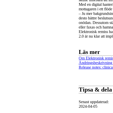
Med en digital hanter
mottagaren i ett flöd
– Ju mer bakgrundsin
desto bättre beslutsu
onödan. Dessutom stär
eller faxas och hamna
Elektronisk remiss ha
2.0 är nu klar att im
Läs mer
Om Elektronisk remi
Ändringsbeskrivning 
Release notes: clinica
Tipsa & dela
Senast uppdaterad
:
2024-04-05