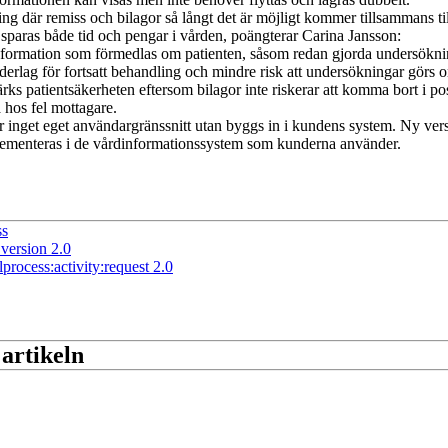
ing där remiss och bilagor så långt det är möjligt kommer tillsammans til
e sparas både tid och pengar i vården, poängterar Carina Jansson:
formation som förmedlas om patienten, såsom redan gjorda undersökni
nderlag för fortsatt behandling och mindre risk att undersökningar görs 
ks patientsäkerheten eftersom bilagor inte riskerar att komma bort i po
 hos fel mottagare.
r inget eget användargränssnitt utan byggs in i kundens system. Ny ver
plementeras i de vårdinformationssystem som kunderna använder.
ss
version 2.0
lprocess:activity:request 2.0
 artikeln