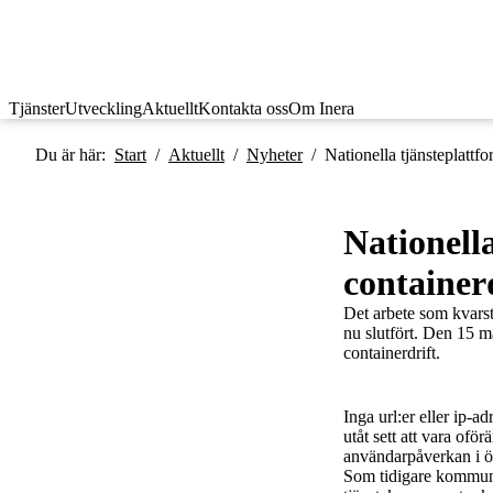
Tjänster
Utveckling
Aktuellt
Kontakta oss
Om Inera
Du är här:
Start
/
Aktuellt
/
Nyheter
/
Nationella tjänsteplattfo
Nationella
containerd
Det arbete som kvarsto
nu slutfört. Den 15 m
containerdrift.
Inga url:er eller ip-
utåt sett att vara ofö
användarpåverkan i öv
Som tidigare kommuni