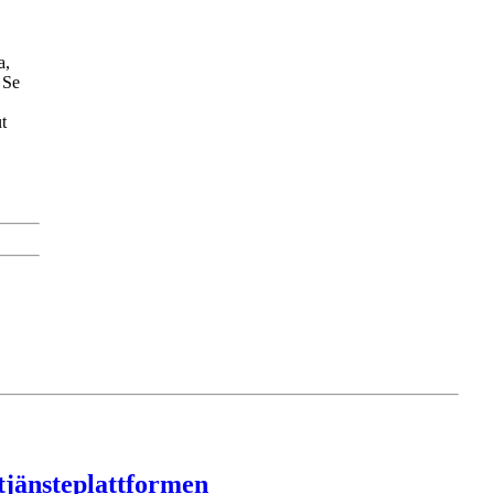
a,
 Se
t
Dela via mejl
Kopiera länk
Skriv ut sidan
tjänsteplattformen