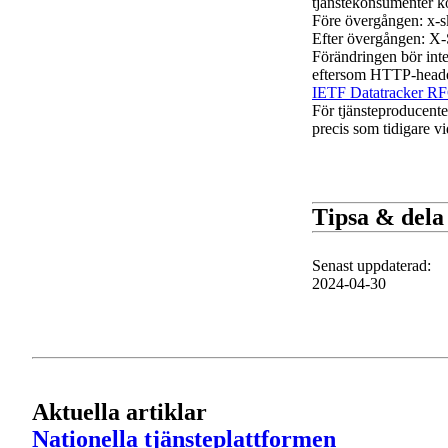
tjänstekonsumenter ko
Före övergången: x-sk
Efter övergången: X-
Förändringen bör inte
eftersom HTTP-headers
IETF Datatracker R
För tjänsteproducenter
precis som tidigare 
Tipsa & dela
Senast uppdaterad
:
2024-04-30
Aktuella artiklar
1 av 1
Nationella tjänsteplattformen