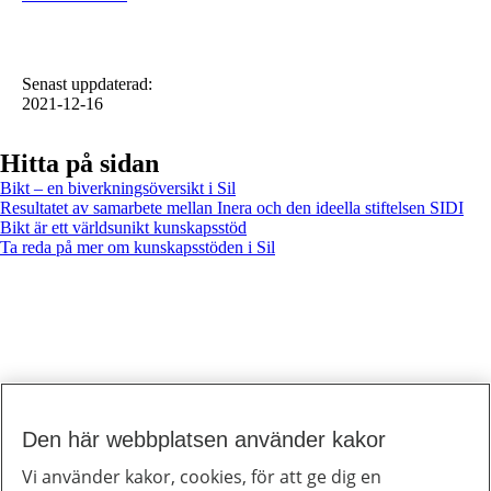
Senast uppdaterad
:
2021-12-16
Hitta på sidan
Bikt – en biverkningsöversikt i Sil
Resultatet av samarbete mellan Inera och den ideella stiftelsen SIDI
Bikt är ett världsunikt kunskapsstöd
Ta reda på mer om kunskapsstöden i Sil
Den här webbplatsen använder kakor
Till toppen av sidan
Inera
Vi använder kakor, cookies, för att ge dig en
Inera är ett digitaliseringsbolag som bidrar till att utveckla välfärden.