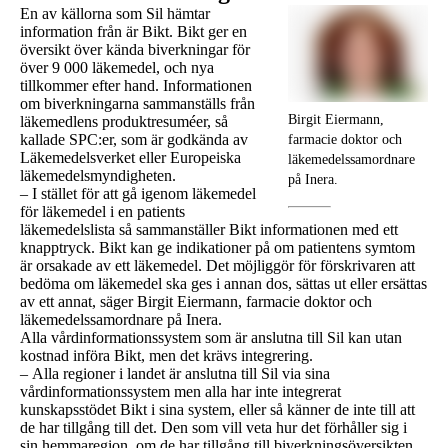
En av källorna som Sil hämtar
information från är Bikt. Bikt ger en
översikt över kända biverkningar för
över 9 000 läkemedel, och nya
tillkommer efter hand. Informationen
om biverkningarna sammanställs från
Birgit Eiermann,
läkemedlens produktresuméer, så
kallade SPC:er, som är godkända av
farmacie doktor och
Läkemedelsverket eller Europeiska
läkemedelssamordnare
läkemedelsmyndigheten.
på Inera.
– I stället för att gå igenom läkemedel
för läkemedel i en patients
läkemedelslista så sammanställer Bikt informationen med ett
knapptryck. Bikt kan ge indikationer på om patientens symtom
är orsakade av ett läkemedel. Det möjliggör för förskrivaren att
bedöma om läkemedel ska ges i annan dos, sättas ut eller ersättas
av ett annat, säger Birgit Eiermann, farmacie doktor och
läkemedelssamordnare på Inera.
Alla vårdinformationssystem som är anslutna till Sil kan utan
kostnad införa Bikt, men det krävs integrering.
– Alla regioner i landet är anslutna till Sil via sina
vårdinformationssystem men alla har inte integrerat
kunskapsstödet Bikt i sina system, eller så känner de inte till att
de har tillgång till det. Den som vill veta hur det förhåller sig i
sin hemmaregion, om de har tillgång till biverkningsöversikten,