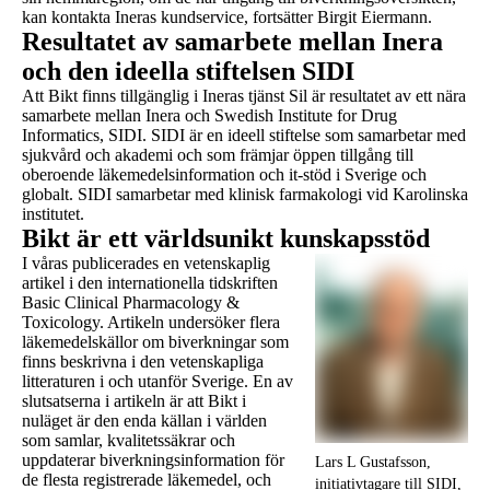
kan kontakta Ineras kundservice, fortsätter Birgit Eiermann.
Resultatet av samarbete mellan Inera
och den ideella stiftelsen SIDI
Att Bikt finns tillgänglig i Ineras tjänst Sil är resultatet av ett nära
samarbete mellan Inera och Swedish Institute for Drug
Informatics, SIDI. SIDI är en ideell stiftelse som samarbetar med
sjukvård och akademi och som främjar öppen tillgång till
oberoende läkemedelsinformation och it-stöd i Sverige och
globalt. SIDI samarbetar med klinisk farmakologi vid Karolinska
institutet.
Bikt är ett världsunikt kunskapsstöd
I våras publicerades en vetenskaplig
artikel i den internationella tidskriften
Basic Clinical Pharmacology &
Toxicology. Artikeln undersöker flera
läkemedelskällor om biverkningar som
finns beskrivna i den vetenskapliga
litteraturen i och utanför Sverige. En av
slutsatserna i artikeln är att Bikt i
nuläget är den enda källan i världen
som samlar, kvalitetssäkrar och
uppdaterar biverkningsinformation för
Lars L Gustafsson,
de flesta registrerade läkemedel, och
initiativtagare till SIDI,