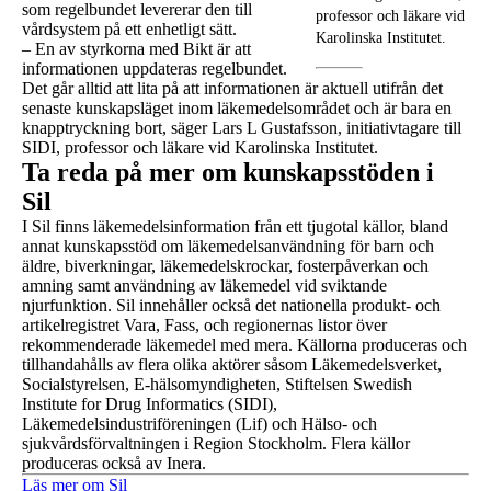
som regelbundet levererar den till
professor och läkare vid
vårdsystem på ett enhetligt sätt.
Karolinska Institutet.
– En av styrkorna med Bikt är att
informationen uppdateras regelbundet.
Det går alltid att lita på att informationen är aktuell utifrån det
senaste kunskapsläget inom läkemedelsområdet och är bara en
knapptryckning bort, säger Lars L Gustafsson, initiativtagare till
SIDI, professor och läkare vid Karolinska Institutet.
Ta reda på mer om kunskapsstöden i
Sil
I Sil finns läkemedelsinformation från ett tjugotal källor, bland
annat kunskapsstöd om läkemedelsanvändning för barn och
äldre, biverkningar, läkemedelskrockar, fosterpåverkan och
amning samt användning av läkemedel vid sviktande
njurfunktion. Sil innehåller också det nationella produkt- och
artikelregistret Vara, Fass, och regionernas listor över
rekommenderade läkemedel med mera. Källorna produceras och
tillhandahålls av flera olika aktörer såsom Läkemedelsverket,
Socialstyrelsen, E-hälsomyndigheten, Stiftelsen Swedish
Institute for Drug Informatics (SIDI),
Läkemedelsindustriföreningen (Lif) och Hälso- och
sjukvårdsförvaltningen i Region Stockholm. Flera källor
produceras också av Inera.
Läs mer om Sil