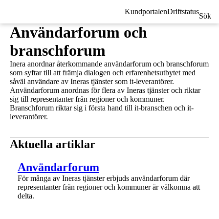
Kundportalen
Driftstatus
Sök
Användarforum och
branschforum
Inera anordnar återkommande användarforum och branschforum
som syftar till att främja dialogen och erfarenhetsutbytet med
såväl användare av Ineras tjänster som it-leverantörer.
Användarforum anordnas för flera av Ineras tjänster och riktar
sig till representanter från regioner och kommuner.
Branschforum riktar sig i första hand till it-branschen och it-
leverantörer.
Aktuella artiklar
1 av 1
Användarforum
För många av Ineras tjänster erbjuds användarforum där
representanter från regioner och kommuner är välkomna att
delta.