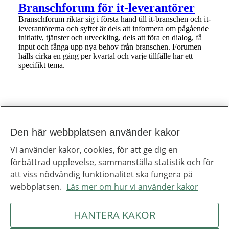
1 av 1
Branschforum för it-leverantörer
Branschforum riktar sig i första hand till it-branschen och it-
leverantörerna och syftet är dels att informera om pågående
initiativ, tjänster och utveckling, dels att föra en dialog, få
input och fånga upp nya behov från branschen. Forumen
hålls cirka en gång per kvartal och varje tillfälle har ett
specifikt tema.
Den här webbplatsen använder kakor
Till toppen av sidan
Inera
Vi använder kakor, cookies, för att ge dig en
Inera är ett digitaliseringsbolag som bidrar till att utveckla välfärden.
förbättrad upplevelse, sammanställa statistik och för
Om Inera
Jobba hos oss
att viss nödvändig funktionalitet ska fungera på
Ineras nyhetsbrev
webbplatsen.
Läs mer om hur vi använder kakor
Inera på LinkedIn
Press
Kontakta oss
HANTERA KAKOR
Integritetspolicy
Om webbplatsen
Hantering av kakor