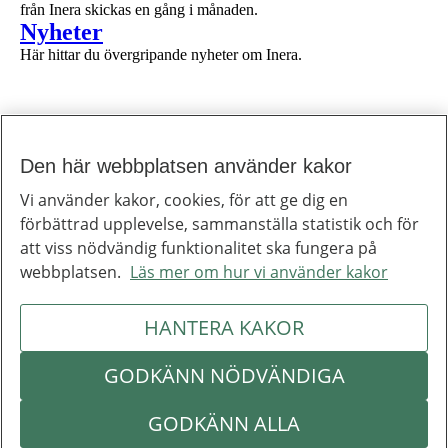
från Inera skickas en gång i månaden.
1 av 1
Nyheter
Här hittar du övergripande nyheter om Inera.
Den här webbplatsen använder kakor
Till toppen av sidan
Inera
Vi använder kakor, cookies, för att ge dig en
Inera är ett digitaliseringsbolag som bidrar till att utveckla välfärden.
förbättrad upplevelse, sammanställa statistik och för
Om Inera
Jobba hos oss
att viss nödvändig funktionalitet ska fungera på
Ineras nyhetsbrev
webbplatsen.
Läs mer om hur vi använder kakor
Inera på LinkedIn
Press
Kontakta oss
HANTERA KAKOR
Integritetspolicy
Om webbplatsen
Hantering av kakor
Inställningar för kakor
GODKÄNN NÖDVÄNDIGA
Om Inera
Följ Inera
GODKÄNN ALLA
Kontakta oss
Integritetspolicy
Om webbplatsen
Hantering av kakor