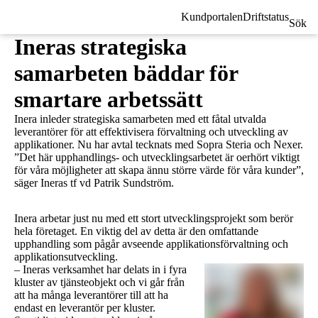
Kundportalen
Driftstatus
Sök
Ineras strategiska
samarbeten bäddar för
smartare arbetssätt
Inera inleder strategiska samarbeten med ett fåtal utvalda
leverantörer för att effektivisera förvaltning och utveckling av
applikationer. Nu har avtal tecknats med Sopra Steria och Nexer.
”Det här upphandlings- och utvecklingsarbetet är oerhört viktigt
för våra möjligheter att skapa ännu större värde för våra kunder”,
säger Ineras tf vd Patrik Sundström.
Inera arbetar just nu med ett stort utvecklingsprojekt som berör
hela företaget. En viktig del av detta är den omfattande
upphandling som pågår avseende applikationsförvaltning och
applikationsutveckling.
– Ineras verksamhet har delats in i fyra
kluster av tjänsteobjekt och vi går från
att ha många leverantörer till att ha
endast en leverantör per kluster.