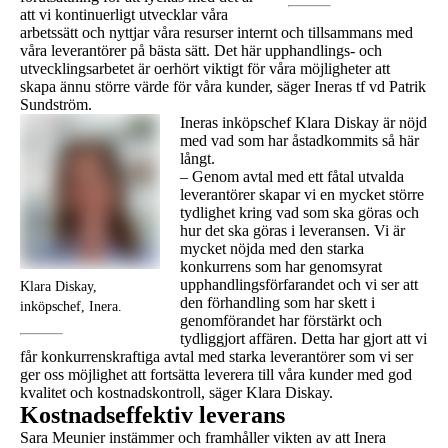
att vi kontinuerligt utvecklar våra
arbetssätt och nyttjar våra resurser internt och tillsammans med
våra leverantörer på bästa sätt. Det här upphandlings- och
utvecklingsarbetet är oerhört viktigt för våra möjligheter att
skapa ännu större värde för våra kunder, säger Ineras tf vd Patrik
Sundström.
Ineras inköpschef Klara Diskay är nöjd
med vad som har åstadkommits så här
långt.
– Genom avtal med ett fåtal utvalda
leverantörer skapar vi en mycket större
tydlighet kring vad som ska göras och
hur det ska göras i leveransen. Vi är
mycket nöjda med den starka
konkurrens som har genomsyrat
upphandlingsförfarandet och vi ser att
Klara Diskay,
den förhandling som har skett i
inköpschef, Inera.
genomförandet har förstärkt och
tydliggjort affären. Detta har gjort att vi
får konkurrenskraftiga avtal med starka leverantörer som vi ser
ger oss möjlighet att fortsätta leverera till våra kunder med god
kvalitet och kostnadskontroll, säger Klara Diskay.
Kostnadseffektiv leverans
Sara Meunier instämmer och framhåller vikten av att Inera