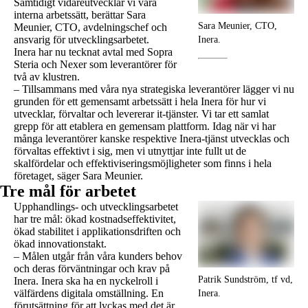
Samtidigt vidareutvecklar vi våra
interna arbetssätt, berättar Sara
Sara Meunier, CTO,
Meunier, CTO, avdelningschef och
ansvarig för utvecklingsarbetet.
Inera.
Inera har nu tecknat avtal med Sopra
Steria och Nexer som leverantörer för
två av klustren.
– Tillsammans med våra nya strategiska leverantörer lägger vi nu
grunden för ett gemensamt arbetssätt i hela Inera för hur vi
utvecklar, förvaltar och levererar it-tjänster. Vi tar ett samlat
grepp för att etablera en gemensam plattform. Idag när vi har
många leverantörer kanske respektive Inera-tjänst utvecklas och
förvaltas effektivt i sig, men vi utnyttjar inte fullt ut de
skalfördelar och effektiviseringsmöjligheter som finns i hela
företaget, säger Sara Meunier.
Tre mål för arbetet
Upphandlings- och utvecklingsarbetet
har tre mål: ökad kostnadseffektivitet,
ökad stabilitet i applikationsdriften och
ökad innovationstakt.
– Målen utgår från våra kunders behov
och deras förväntningar och krav på
Patrik Sundström, tf vd,
Inera. Inera ska ha en nyckelroll i
välfärdens digitala omställning. En
Inera.
förutsättning för att lyckas med det är