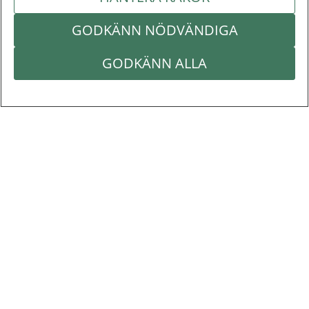
GODKÄNN NÖDVÄNDIGA
GODKÄNN ALLA
Inera
Inera är ett digitaliseringsbolag som bidrar till att
utveckla välfärden.