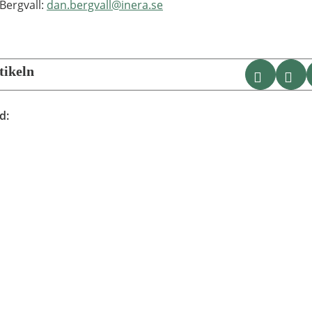
Bergvall:
dan.bergvall@inera.se
tikeln
DELA VI
KO
ad
: