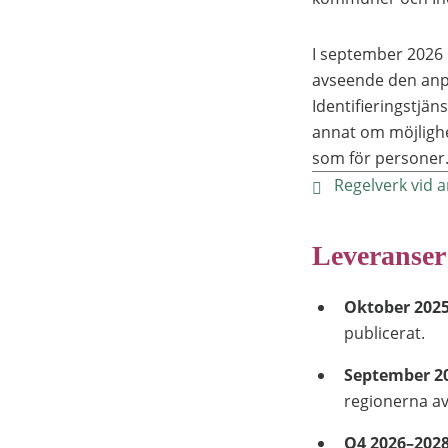
I september 2026 p
avseende den anp
Identifieringstjän
annat om möjlighe
som för personer
Regelverk vid a
Leveranser
Oktober 202
publicerat.
September 2
regionerna a
Q4 2026–202