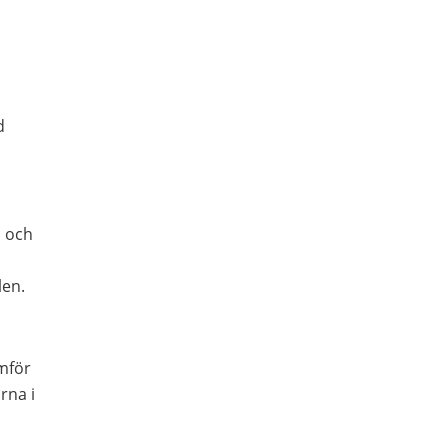
d
a och
len.
mför
rna i