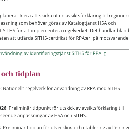
lanerar Inera att skicka ut en avsiktsförklaring till regioner
assning som behöver göras av Katalogtjänst HSA och
st SITHS för att implementera regelverket. Det handlar blan
ten att utfärda SITHS-certifikat för RPA:er, på motsvarande
.
nvändning av Identifieringstjänst SITHS för RPA
 och tidplan
5
: Nationellt regelverk för användning av RPA med SITHS
026
: Preliminär tidpunkt för utskick av avsiktsförklaring till
vseende anpassningar av HSA och SITHS.
8
: Preliminär tidplan för utveckling och etablering av lösning