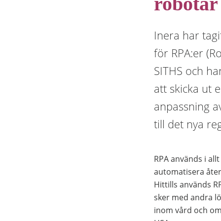
robotar
Inera har tagi
för RPA:er (R
SITHS och han
att skicka ut 
anpassning av
till det nya re
RPA används i all
automatisera åte
Hittills används 
sker med andra lö
inom vård och oms