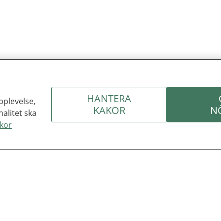
HANTERA
pplevelse,
KAKOR
N
nalitet ska
kor