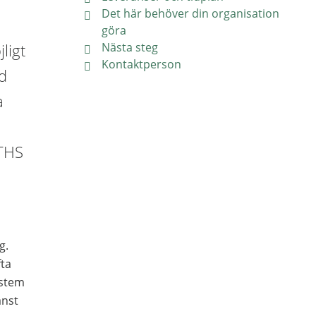
Det här behöver din organisation
göra
ligt
Nästa steg
Kontaktperson
ed
a
ITHS
g.
fta
ystem
änst