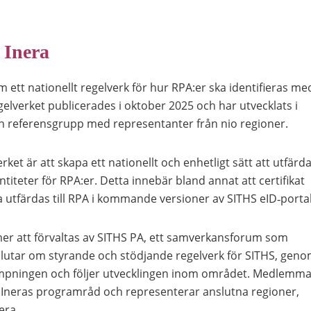
 Inera
am ett nationellt regelverk för hur RPA:er ska identifieras me
gelverket publicerades i oktober 2025 och har utvecklats i
 referensgrupp med representanter från nio regioner.
rket är att skapa ett nationellt och enhetligt sätt att utfärd
titeter för RPA:er. Detta innebär bland annat att certifikat
utfärdas till RPA i kommande versioner av SITHS eID‑porta
r att förvaltas av SITHS PA, ett samverkansforum som
lutar om styrande och stödjande regelverk för SITHS, geno
lämpningen och följer utvecklingen inom området. Medlemma
 Ineras programråd och representerar anslutna regioner,
era.