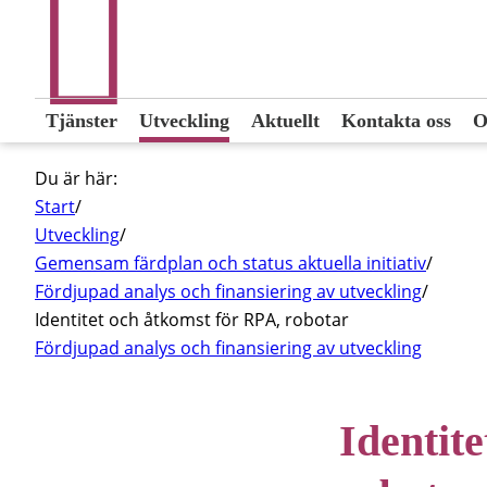
Tjänster
Utveckling
Aktuellt
Kontakta oss
O
Du är här:
Start
/
Utveckling
/
Gemensam färdplan och status aktuella initiativ
/
Fördjupad analys och finansiering av utveckling
/
Identitet och åtkomst för RPA, robotar
Fördjupad analys och finansiering av utveckling
Identit