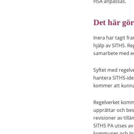
HSA anpassas.
Det här gör
Inera har tagit fr
hjälp av SITHS. Re
samarbete med en
Syftet med regelve
hantera SITHS‑iden
kommer att kunna 
Regelverket komme
upprättar och bes
revisioner av til
SITHS PA utses av
kommuner och In