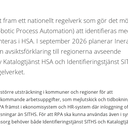
t fram ett nationellt regelverk som gör det möj
obotic Process Automation) att identifieras m
teras i HSA. I september 2026 planerar Iner
en avsiktsförklaring till regionerna avseende
 Katalogtjänst HSA och Identifieringstjänst S
gelverket.
t större utsträckning i kommuner och regioner för att
rkommande arbetsuppgifter, som mejlutskick och tidboknin
RPA främst i ekonomisystem och HR-system där inloggning o
sningar än SITHS. För att RPA ska kunna användas även i s
org behöver både Identifieringstjänst SITHS och Katalogtj