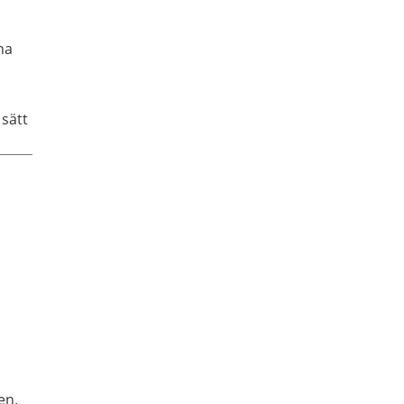
na
d
 sätt
en.