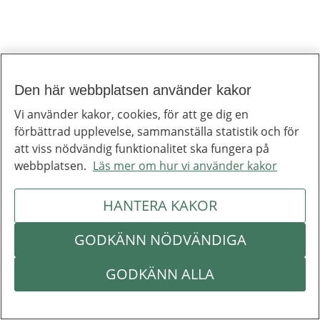
Till toppen av sidan
Inera
Inera är ett digitaliseringsbolag som bidrar till att utveckla välfärden.
Den här webbplatsen använder kakor
Om Inera
Vi använder kakor, cookies, för att ge dig en
Jobba hos oss
Ineras nyhetsbrev
förbättrad upplevelse, sammanställa statistik och för
Inera på LinkedIn
att viss nödvändig funktionalitet ska fungera på
Press
webbplatsen.
Läs mer om hur vi använder kakor
Kontakta oss
Integritetspolicy
Om webbplatsen
Hantering av kakor
Inställningar för kakor
HANTERA KAKOR
Om Inera
Följ Inera
GODKÄNN NÖDVÄNDIGA
Kontakta oss
Integritetspolicy
Om webbplatsen
Hantering av kakor
GODKÄNN ALLA
Inställningar för kakor