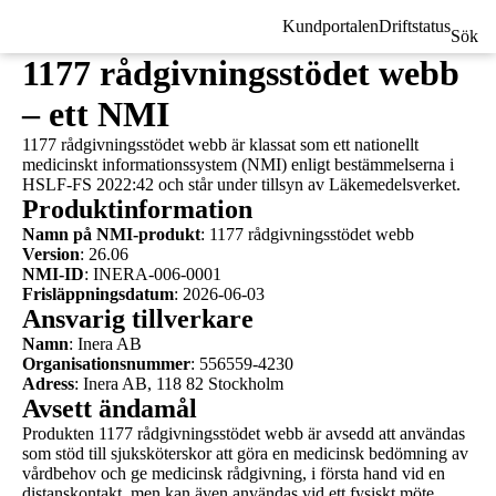
Kundportalen
Driftstatus
Sök
1177 rådgivningsstödet webb
– ett NMI
1177 rådgivningsstödet webb är klassat som ett nationellt
medicinskt informationssystem (NMI) enligt bestämmelserna i
HSLF-FS 2022:42 och står under tillsyn av Läkemedelsverket.
Produktinformation
Namn på NMI-produkt
: 1177 rådgivningsstödet webb
Version
: 26.06
NMI-ID
: INERA-006-0001
Frisläppningsdatum
: 2026-06-03
Ansvarig tillverkare
Namn
: Inera AB
Organisationsnummer
: 556559-4230
Adress
: Inera AB, 118 82 Stockholm
Avsett ändamål
Produkten 1177 rådgivningsstödet webb är avsedd att användas
som stöd till sjuksköterskor att göra en medicinsk bedömning av
vårdbehov och ge medicinsk rådgivning, i första hand vid en
distanskontakt, men kan även användas vid ett fysiskt möte.