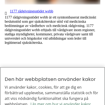
1 av 1
1177 rådgivningsstödet webb
1177 rådgivningsstödet webb är ett symtombaserat medicinskt
beslutsstöd som ger sjuksköterskor stöd vid medicinska
bedömningar av vårdbehov och medicinsk rådgivning. 1177
rådgivningsstödet webb erbjuds till vårdgivare inom regioner,
statliga myndigheter, kommuner, privata vårdgivare samt till
universitet och högskolor vid utbildningar som leder till
legitimerad sjuksköterska.
Den här webbplatsen använder kakor
Till toppen av sidan
Inera
Vi använder kakor, cookies, för att ge dig en
Inera är ett digitaliseringsbolag som bidrar till att utveckla välfärden.
förbättrad upplevelse, sammanställa statistik och för
Om Inera
Jobba hos oss
att viss nödvändig funktionalitet ska fungera på
Ineras nyhetsbrev
webbplatsen.
Läs mer om hur vi använder kakor