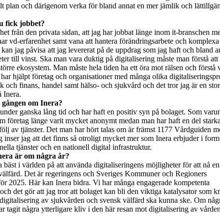
llt plan och därigenom verka för bland annat en mer jämlik och lättillgä
u fick jobbet?
nhet från den privata sidan, att jag har jobbat länge inom it-branschen m
ag har vd-erfarenhet samt vana att hantera förändringsarbete och komplexa
 kan jag påvisa att jag levererat på de uppdrag som jag haft och bland a
er till vinst. Ska man vara duktig på digitalisering måste man förstå at
t större ekosystem. Man måste hela tiden ha ett öra mot rälsen och förstå 
 har hjälpt företag och organisationer med många olika digitaliseringspr
 och finans, handel samt hälso- och sjukvård och det tror jag är en stor
å Inera.
a gången om Inera?
ra under ganska lång tid och har haft en positiv syn på bolaget. Som var
som företag länge varit mycket anonymt medan man har haft en del stark
följ av tjänster. Det man har hört talas om är främst 1177 Vårdguiden 
tag inser jag att det finns så otroligt mycket mer som Inera erbjuder i for
ella tjänster och en nationell digital infrastruktur.
nera är om några år?
äst i världen på att använda digitaliseringens möjligheter för att nå e
h välfärd. Det är regeringens och Sveriges Kommuner och Regioners
r 2025. Här kan Inera bidra. Vi har många engagerade kompetenta
ch det gör att jag tror att bolaget kan bli den viktiga katalysator som k
d digitalisering av sjukvården och svensk välfärd ska kunna ske. Om någ
har tagit några ytterligare kliv i den här resan mot digitalisering av vårde