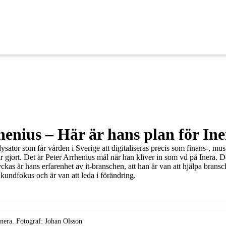
henius – Här är hans plan för In
lysator som får vården i Sverige att digitaliseras precis som finans-, mus
 gjort. Det är Peter Arrhenius mål när han kliver in som vd på Inera. D
ckas är hans erfarenhet av it-branschen, att han är van att hjälpa bransch
rt kundfokus och är van att leda i förändring.
Inera. Fotograf: Johan Olsson