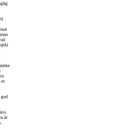
nglig
ed
nnat
t man
vad
ojekt
umärke
a
men
m av
n god
rävs
ra år
n.