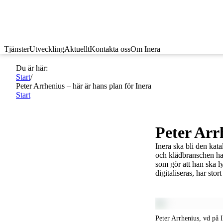
Tjänster
Utveckling
Aktuellt
Kontakta oss
Om Inera
Du är här:
Start
/
Peter Arrhenius – här är hans plan för Inera
Start
Peter Arr
Inera ska bli den kata
och klädbranschen har
som gör att han ska ly
digitaliseras, har sto
Peter Arrhenius, vd på 