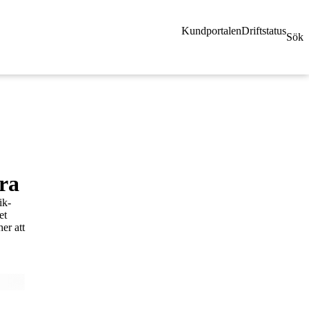
Kundportalen
Driftstatus
Sök
era
ik-
et
er att