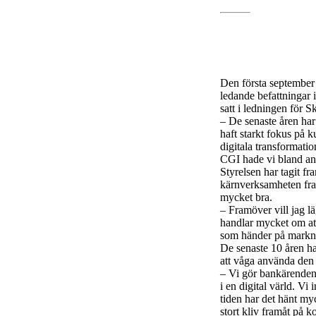
Den första september 
ledande befattningar 
satt i ledningen för
– De senaste åren har
haft starkt fokus på k
digitala transformati
CGI hade vi bland an
Styrelsen har tagit fr
kärnverksamheten fram
mycket bra.
– Framöver vill jag lä
handlar mycket om at
som händer på markna
De senaste 10 åren ha
att våga använda den 
– Vi gör bankärenden
i en digital värld. Vi
tiden har det hänt myc
stort kliv framåt på ko