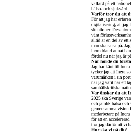
välfärd på ett natione
hälso- och sjukvård.
Varför tror du att d
För att jag har erfare
digitalisering, att j
situationer. Dessutom
vänt förlustverksamhet
alltid är en del av et
man ska satsa på. Jag
inom bland annat bank
fördel nu när jag är p
När hörde du först
Jag har känt till Ine
tycker jag att Inera 
varumärken i sin port
när jag varit här ett 
samhällskritiska nation
Var önskar du att I
2025 ska Sverige vara b
och jämlik hälsa oc
gemensamma vision fö
medarbetare på Inera o
för att en accelerera
tror jag därför att vi 
Hur ska vi nå dit?