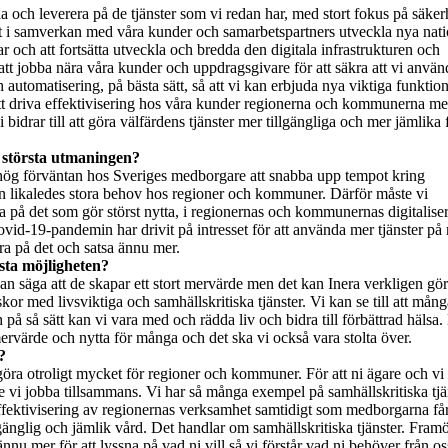
a och leverera på de tjänster som vi redan har, med stort fokus på säker
att i samverkan med våra kunder och samarbetspartners utveckla nya nati
ar och att fortsätta utveckla och bredda den digitala infrastrukturen och
tt jobba nära våra kunder och uppdragsgivare för att säkra att vi använ
automatisering, på bästa sätt, så att vi kan erbjuda nya viktiga funktion
tt driva effektivisering hos våra kunder regionerna och kommunerna m
i bidrar till att göra välfärdens tjänster mer tillgängliga och mer jämlika 
.
 största utmaningen?
hög förväntan hos Sveriges medborgare att snabba upp tempot kring
en likaledes stora behov hos regioner och kommuner. Därför måste vi
ra på det som gör störst nytta, i regionernas och kommunernas digitalise
vid-19-pandemin har drivit på intresset för att använda mer tjänster på 
ara på det och satsa ännu mer.
sta möjligheten?
an säga att de skapar ett stort mervärde men det kan Inera verkligen gör
r med livsviktiga och samhällskritiska tjänster. Vi kan se till att mång
 på så sätt kan vi vara med och rädda liv och bidra till förbättrad hälsa
ervärde och nytta för många och det ska vi också vara stolta över.
?
göra otroligt mycket för regioner och kommuner. För att ni ägare och vi
e vi jobba tillsammans. Vi har så många exempel på samhällskritiska tjä
effektivisering av regionernas verksamhet samtidigt som medborgarna få
illgänglig och jämlik vård. Det handlar om samhällskritiska tjänster. Fram
 ännu mer för att lyssna på vad ni vill så vi förstår vad ni behöver från os