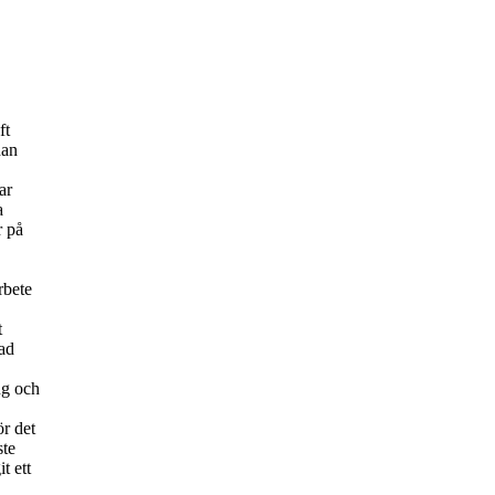
ft
han
ar
a
r på
rbete
t
ad
ng och
r det
ste
t ett