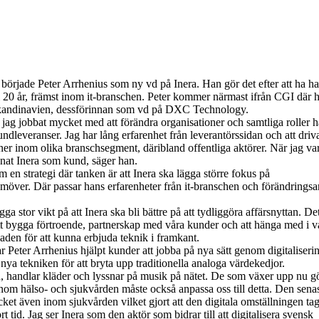
började Peter Arrhenius som ny vd på Inera. Han gör det efter att ha ha
i 20 år, främst inom it-branschen. Peter kommer närmast ifrån CGI där 
 Skandinavien, dessförinnan som vd på DXC Technology.
 jag jobbat mycket med att förändra organisationer och samtliga roller h
undleveranser. Jag har lång erfarenhet från leverantörssidan och att driv
oner inom olika branschsegment, däribland offentliga aktörer. När jag va
nat Inera som kund, säger han.
am en strategi där tanken är att Inera ska lägga större fokus på
över. Där passar hans erfarenheter från it-branschen och förändringsa
gga stor vikt på att Inera ska bli bättre på att tydliggöra affärsnyttan. De
t bygga förtroende, partnerskap med våra kunder och att hänga med i v
den för att kunna erbjuda teknik i framkant.
r Peter Arrhenius hjälpt kunder att jobba på nya sätt genom digitaliseri
nya tekniken för att bryta upp traditionella analoga värdekedjor.
, handlar kläder och lyssnar på musik på nätet. De som växer upp nu gö
 inom hälso- och sjukvården måste också anpassa oss till detta. Den sena
ket även inom sjukvården vilket gjort att den digitala omställningen tagi
rt tid. Jag ser Inera som den aktör som bidrar till att digitalisera svensk