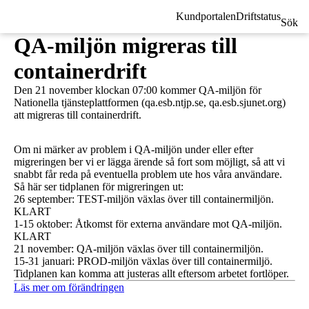
Kundportalen
Driftstatus
Sök
QA-miljön migreras till
containerdrift
Den 21 november klockan 07:00 kommer QA-miljön för
Nationella tjänsteplattformen (qa.esb.ntjp.se, qa.esb.sjunet.org)
att migreras till containerdrift.
Om ni märker av problem i QA-miljön under eller efter
migreringen ber vi er lägga ärende så fort som möjligt, så att vi
snabbt får reda på eventuella problem ute hos våra användare.
Så här ser tidplanen för migreringen ut:
26 september: TEST-miljön växlas över till containermiljön.
KLART
1-15 oktober: Åtkomst för externa användare mot QA-miljön.
KLART
21 november: QA-miljön växlas över till containermiljön.
15-31 januari: PROD-miljön växlas över till containermiljö.
Tidplanen kan komma att justeras allt eftersom arbetet fortlöper.
Läs mer om förändringen