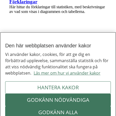
1 av 1
Förklaringar
Här hittar du förklaringar till statistiken, med beskrivningar
av vad som visas i diagrammen och tabellerna.
Den här webbplatsen använder kakor
Till toppen av sidan
Inera
Vi använder kakor, cookies, för att ge dig en
Inera är ett digitaliseringsbolag som bidrar till att utveckla välfärden.
förbättrad upplevelse, sammanställa statistik och för
Om Inera
Jobba hos oss
att viss nödvändig funktionalitet ska fungera på
Ineras nyhetsbrev
webbplatsen.
Läs mer om hur vi använder kakor
Inera på LinkedIn
Press
Kontakta oss
HANTERA KAKOR
Integritetspolicy
Om webbplatsen
Hantering av kakor
Inställningar för kakor
GODKÄNN NÖDVÄNDIGA
Om Inera
Följ Inera
GODKÄNN ALLA
Kontakta oss