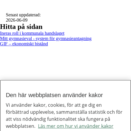
Senast uppdaterad
:
2026-06-09
Hitta på sidan
Ineras roll i kommunala handslaget
Mitt gymnasieval - system för gymnasieantagning
GIF – ekonomiskt bistånd
Den här webbplatsen använder kakor
Till toppen av sidan
Inera
Vi använder kakor, cookies, för att ge dig en
Inera är ett digitaliseringsbolag som bidrar till att utveckla välfärden.
förbättrad upplevelse, sammanställa statistik och för
Om Inera
Jobba hos oss
att viss nödvändig funktionalitet ska fungera på
Ineras nyhetsbrev
webbplatsen.
Läs mer om hur vi använder kakor
Inera på LinkedIn