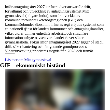
Inför antagningsåret 2027 tar Inera över ansvar för drift,
förvaltning och utveckling av antagningssystemet Mitt
gymnasieval (tidigare Indra), som är utvecklat av
kommunalförbundet Göteborgsregionen (GR) och
kommunförbundet Storsthlm. I Ineras regi erbjuds systemet som
en nationell tjänst för landets kommuner och antagningskanslier,
vilket bidrar till mer enhetliga arbetssätt och smidigare
informationsutbyte oavsett var i landet elever söker
gymnasieskola. Fokus inför antagningsåret 2027 ligger på stabil
drift, säker hantering och fungerande grundprocesser.
Vidareutveckling prioriteras stegvis från 2028 och framåt.
Läs mer om Mitt gymnasieval
GIF – ekonomiskt bistånd