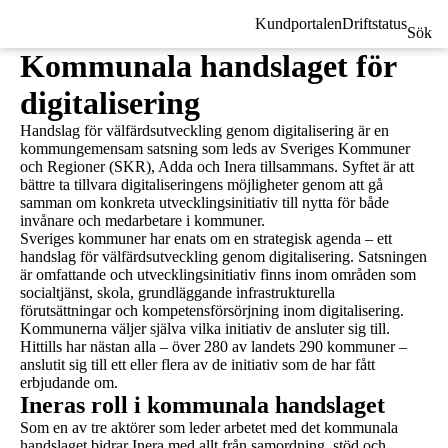
Kundportalen
Driftstatus
Sök
Kommunala handslaget för
digitalisering
Handslag för välfärdsutveckling genom digitalisering är en
kommungemensam satsning som leds av Sveriges Kommuner
och Regioner (SKR), Adda och Inera tillsammans. Syftet är att
bättre ta tillvara digitaliseringens möjligheter genom att gå
samman om konkreta utvecklingsinitiativ till nytta för både
invånare och medarbetare i kommuner.
Sveriges kommuner har enats om en strategisk agenda – ett
handslag för välfärdsutveckling genom digitalisering. Satsningen
är omfattande och utvecklingsinitiativ finns inom områden som
socialtjänst, skola, grundläggande infrastrukturella
förutsättningar och kompetensförsörjning inom digitalisering.
Kommunerna väljer själva vilka initiativ de ansluter sig till.
Hittills har nästan alla – över 280 av landets 290 kommuner –
anslutit sig till ett eller flera av de initiativ som de har fått
erbjudande om.
Ineras roll i kommunala handslaget
Som en av tre aktörer som leder arbetet med det kommunala
handslaget bidrar Inera med allt från samordning, stöd och