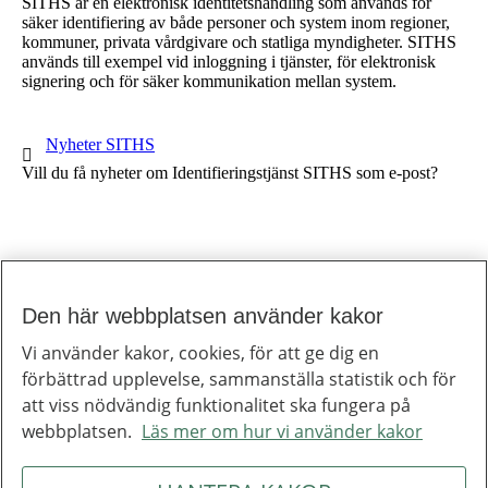
SITHS är en elektronisk identitetshandling som används för
säker identifiering av både personer och system inom regioner,
kommuner, privata vårdgivare och statliga myndigheter. SITHS
används till exempel vid inloggning i tjänster, för elektronisk
signering och för säker kommunikation mellan system.
1 av 1
Nyheter SITHS
Vill du få nyheter om Identifieringstjänst SITHS som e-post?
Den här webbplatsen använder kakor
Till toppen av sidan
Inera
Vi använder kakor, cookies, för att ge dig en
Inera är ett digitaliseringsbolag som bidrar till att utveckla välfärden.
förbättrad upplevelse, sammanställa statistik och för
Om Inera
Jobba hos oss
att viss nödvändig funktionalitet ska fungera på
Ineras nyhetsbrev
webbplatsen.
Läs mer om hur vi använder kakor
Inera på LinkedIn
Press
Kontakta oss