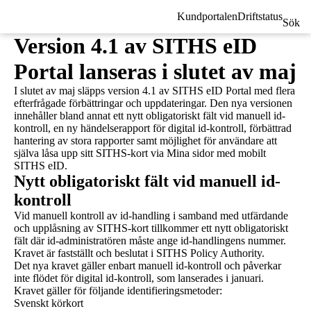
Kundportalen
Driftstatus
Sök
Version 4.1 av SITHS eID
Portal lanseras i slutet av maj
I slutet av maj släpps version 4.1 av SITHS eID Portal med flera
efterfrågade förbättringar och uppdateringar. Den nya versionen
innehåller bland annat ett nytt obligatoriskt fält vid manuell id-
kontroll, en ny händelserapport för digital id-kontroll, förbättrad
hantering av stora rapporter samt möjlighet för användare att
själva låsa upp sitt SITHS-kort via Mina sidor med mobilt
SITHS eID.
Nytt obligatoriskt fält vid manuell id-
kontroll
Vid manuell kontroll av id-handling i samband med utfärdande
och upplåsning av SITHS-kort tillkommer ett nytt obligatoriskt
fält där id-administratören måste ange id-handlingens nummer.
Kravet är fastställt och beslutat i SITHS Policy Authority.
Det nya kravet gäller enbart manuell id-kontroll och påverkar
inte flödet för digital id-kontroll, som lanserades i januari.
Kravet gäller för följande identifieringsmetoder:
Svenskt körkort