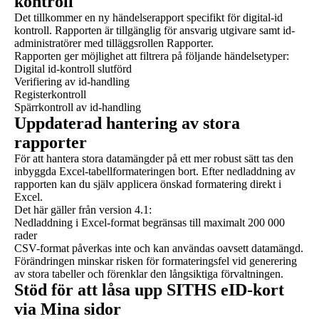
kontroll
Det tillkommer en ny händelserapport specifikt för digital-id
kontroll. Rapporten är tillgänglig för ansvarig utgivare samt id-
administratörer med tilläggsrollen Rapporter.
Rapporten ger möjlighet att filtrera på följande händelsetyper:
Digital id-kontroll slutförd
Verifiering av id-handling
Registerkontroll
Spärrkontroll av id-handling
Uppdaterad hantering av stora
rapporter
För att hantera stora datamängder på ett mer robust sätt tas den
inbyggda Excel-tabellformateringen bort. Efter nedladdning av
rapporten kan du själv applicera önskad formatering direkt i
Excel.
Det här gäller från version 4.1:
Nedladdning i Excel-format begränsas till maximalt 200 000
rader
CSV-format påverkas inte och kan användas oavsett datamängd.
Förändringen minskar risken för formateringsfel vid generering
av stora tabeller och förenklar den långsiktiga förvaltningen.
Stöd för att låsa upp SITHS eID-kort
via Mina sidor