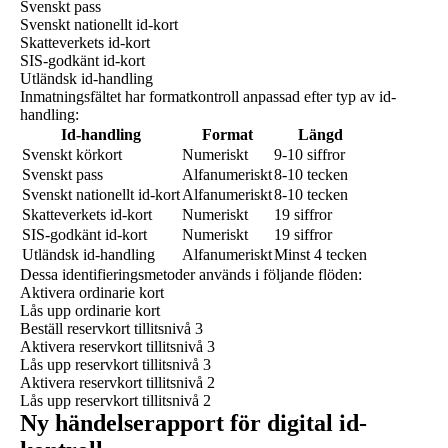
Svenskt pass
Svenskt nationellt id-kort
Skatteverkets id-kort
SIS-godkänt id-kort
Utländsk id-handling
Inmatningsfältet har formatkontroll anpassad efter typ av id-
handling:
Id-handling
Format
Längd
Svenskt körkort
Numeriskt
9-10 siffror
Svenskt pass
Alfanumeriskt
8-10 tecken
Svenskt nationellt id-kort
Alfanumeriskt
8-10 tecken
Skatteverkets id-kort
Numeriskt
19 siffror
SIS-godkänt id-kort
Numeriskt
19 siffror
Utländsk id-handling
Alfanumeriskt
Minst 4 tecken
Dessa identifieringsmetoder används i följande flöden:
Aktivera ordinarie kort
Lås upp ordinarie kort
Beställ reservkort tillitsnivå 3
Aktivera reservkort tillitsnivå 3
Lås upp reservkort tillitsnivå 3
Aktivera reservkort tillitsnivå 2
Lås upp reservkort tillitsnivå 2
Ny händelserapport för digital id-