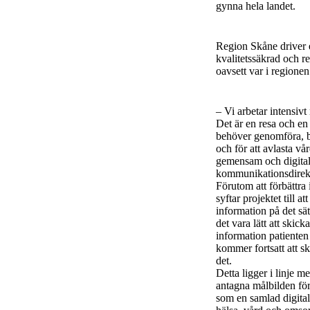
gynna hela landet.
Region Skåne driver ett
kvalitetssäkrad och re
oavsett var i regione
– Vi arbetar intensiv
Det är en resa och e
behöver genomföra, b
och för att avlasta vå
gemensam och digital
kommunikationsdirek
Förutom att förbättra
syftar projektet till 
information på det sät
det vara lätt att skick
information patienten
kommer fortsatt att sk
det.
Detta ligger i linje 
antagna målbilden för
som en samlad digital