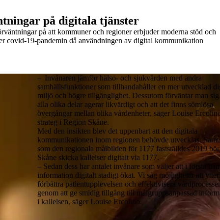
tningar på digitala tjänster
örväntningar på att kommuner och regioner erbjuder moderna stöd och
ter covid-19
-
pandemin då
användningen av
digital kommunikation
– Invånaren jämför hälso- och sjukvården med andra
samhällsfunktioner som tillhandahåller en mer utvecklad dig
miljö och högre tillgänglighet. Dessutom förväntar man sig 
alla olika delar agerar likvärdigt och att det finns sömlösa
övergångar mellan olika vårdenheter, säger Louise Ercolin
strateg i Region Skåne.
Med den insikten blev det uppenbart att den digitala
kommunikationen inom regionen behövde utvecklas. Samti
som den regionala målbilden för 1177 fastställdes 2019 bör
Skåne skicka kallelser digitalt via 1177.
– Sedan dess har antalet invånare som väljer att i första han
information digitalt stadigt ökat. Vi såg möjligheter att ytter
förbättra patientupplevelsen och effektivisera vårdprocesse
genom att ge smidig tillgång till målgruppsanpassad inform
i kallelsen, säger Louise Ercolino.