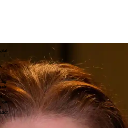
ital
att
o,
digt
jade
d få
ligare
n
ation