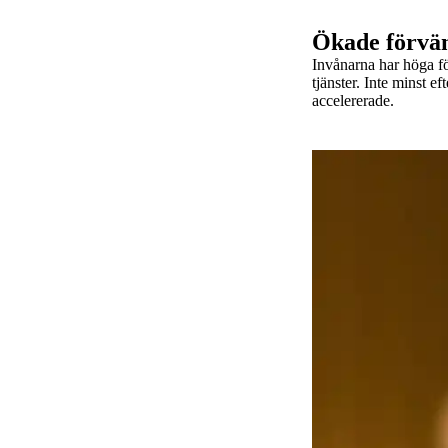
Ökade förvän
Invånarna har höga f
tjänster. Inte minst ef
accelererade.