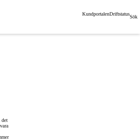
Kundportalen
Driftstatus
Sök
 det
 vara
ommer