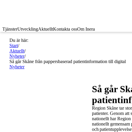
Tjänster
Utveckling
Aktuellt
Kontakta oss
Om Inera
Du är här:
Start
/
Aktuellt
/
Nyheter
/
Så går Skåne från pappersbaserad patientinformation till digital
Nyheter
Så går Sk
patientinf
Region Skåne tar stora
patienter. Genom att 
nationellt har Region
nationellt gemensam 
och patientupplevelse