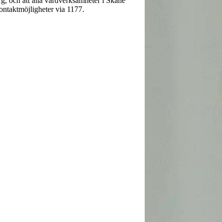
g, och att alla vårdverksamheter i Skåne
kontaktmöjligheter via 1177.