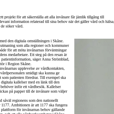
 projekt för att säkerställa att alla invånare får jämlik tillgång till
levant information relaterad till sina behov när det gäller vård och hälsa
n de söker vård.
t med den digitala omställningen i Skåne.
n utmaning som alla regioner och kommuner
åde för att möta invånarnas förväntningar
rdens medarbetare. Ett steg på den resan är
 patientinformation, säger Anna Strömblad,
tör i Region Skåne.
 invånarnas upplevelse av vårdkontakten,
att vårdpersonalen smidigt ska kunna ge
t som patienten föredrar. Till exempel ska
a digitala kallelser med en länk till den
 behöver inför ett vårdbesök. Kallelser
ickas på papper till de invånare som väljer
med såväl regionens som
den nationellt
 1177. Ambitionen är att 1177 ska fungera
 plattform för invånarnas behov
gällande