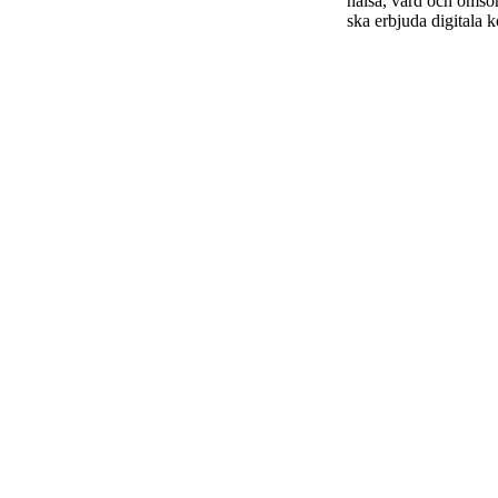
hälsa, vård och omsor
ska erbjuda digitala 