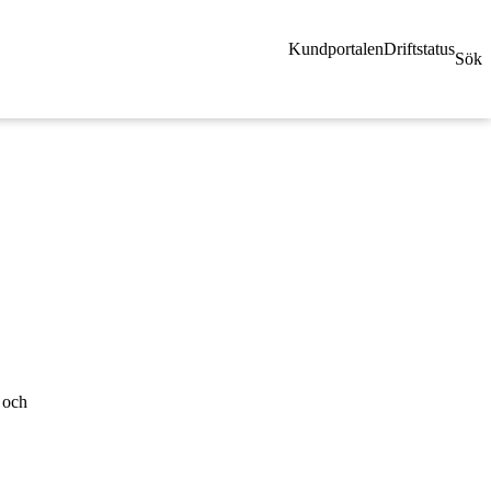
Kundportalen
Driftstatus
Sök
 och