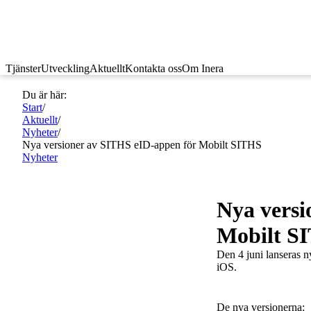
Tjänster
Utveckling
Aktuellt
Kontakta oss
Om Inera
Du är här:
Start
/
Aktuellt
/
Nyheter
/
Nya versioner av SITHS eID-appen för Mobilt SITHS
Nyheter
Nya versi
Mobilt S
Den 4 juni lanseras 
iOS.
De nya versionerna: