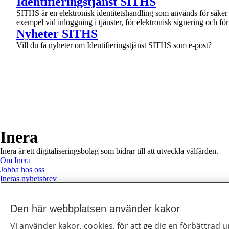
Identifieringstjänst SITHS
SITHS är en elektronisk identitetshandling som används för säker
exempel vid inloggning i tjänster, för elektronisk signering och 
1 av 1
Nyheter SITHS
Vill du få nyheter om Identifieringstjänst SITHS som e-post?
Till toppen av sidan
Inera
Inera är ett digitaliseringsbolag som bidrar till att utveckla välfärden.
Om Inera
Jobba hos oss
Ineras nyhetsbrev
Inera på LinkedIn
Press
Kontakta oss
Den här webbplatsen använder kakor
Integritetspolicy
Om webbplatsen
Hantering av kakor
Inställningar för
Vi använder kakor, cookies, för att ge dig en förbättrad u