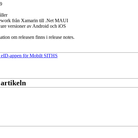
.9
ller
ework från Xamarin till .Net MAUI
nyare versioner av Android och iOS
ation om releasen finns i release notes.
 eID-appen för Mobilt SITHS
 artikeln