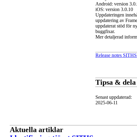
Android: version 3.0
iOS: version 3.0.10
Uppdateringen innehå
uppdatering av Fram
uppdaterat stöd för 
buggfixar.
Mer detaljerad inform
Release notes SITHS
Tipsa & dela
Senast uppdaterad
:
2025-06-11
Aktuella artiklar
1 av 1