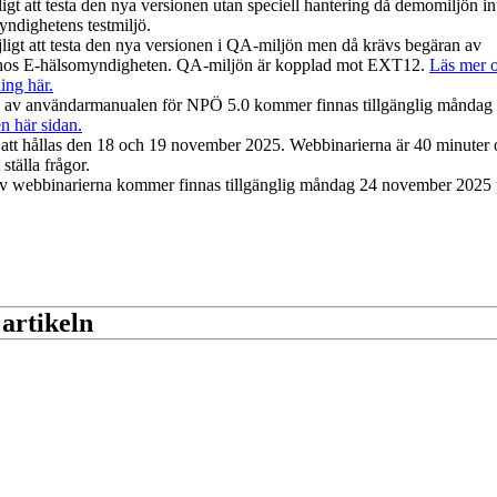
gt att testa den nya versionen utan speciell hantering då demomiljön in
yndighetens testmiljö.
igt att testa den nya versionen i QA-miljön men då krävs begäran av
ljö hos E-hälsomyndigheten. QA-miljön är kopplad mot EXT12.
Läs mer 
ning här.
n av användarmanualen
för NPÖ 5.0 kommer finnas tillgänglig måndag
n här sidan.
tt hållas den 18 och 19 november 2025. Webbinarierna är 40 minuter 
 ställa frågor.
av webbinarierna kommer finnas tillgänglig måndag 24 november 2025
 artikeln