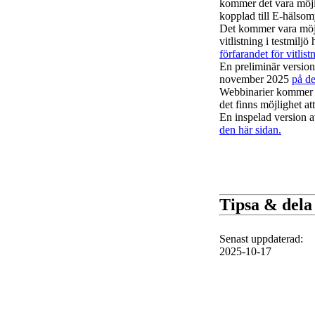
kommer det vara möjli
kopplad till E-hälsom
Det kommer vara möjl
vitlistning i testmi
förfarandet för vitlist
En preliminär versio
november 2025
på de
Webbinarier kommer a
det finns möjlighet att
En inspelad version 
den här sidan.
Tipsa & dela
Senast uppdaterad
:
2025-10-17