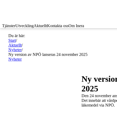
Tjänster
Utveckling
Aktuellt
Kontakta oss
Om Inera
Du är här:
Start
/
Aktuellt
/
Nyheter
/
Ny version av NPÖ lanseras 24 november 2025
Nyheter
Ny versio
2025
Den 24 november anslu
Det innebär att vårdp
läkemedel via NPÖ.