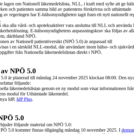
 lagen om Nationell läkemedelslista, NLL, i kraft med syfte att ge häl
eken och patienten samma bild av patientens förskrivna och uthämtade
 av regeringen har E-hälsomyndigheten tagit fram ett nytt nationellt reg
n.
ska alla vård- och apoteksaktörer vara anslutna till NLL och använda 
kerhetslösning. E-hälsomyndighetens anpassningskrav ska följas av all
em, däribland NPÖ.
en av Nationell patientöversikt (NPÖ 5.0) är anpassad till
isas i en särskild NLL-modul, där användare inom hälso- och sjukvår
uppgifter från Nationella läkemedelslistan direkt i NPÖ.
g av NPÖ 5.0
 5.0 är planerad till måndag 24 november 2025 klockan 08:00. Den ny
fattar följande:
onella läkemedelslistan genom en ny modul som visar informationen frå
ens modul för Uthämtade läkemedel.
 nya IdP,
IdP Plus
.
 NPÖ 5.0
bjuder följande material om NPÖ 5.0:
PÖ 5.0 kommer finnas tillgänglig måndag 10 november 2025. I
demom