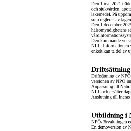
Den 1 maj 2021 trädde
och sjukvården, apot
läkemedel. På uppdrag
som regleras av lage
Den 1 december 2025 
hälsomyndighetens sä
vårdinformationssyst
Den kommande version
NLL. Informationen v
enkelt kan ta del av 
Driftsättnin
Driftsättning av NPÖ
versionen av NPÖ inne
Anpassning till Nati
NLL och ersätter dag
Anslutning till Ineras
Utbildning i
NPÖ-förvaltningen er
En demoversion av N