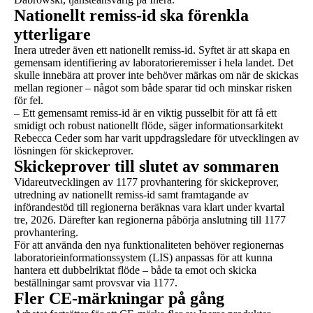
Nationellt remiss-id ska förenkla
ytterligare
Inera utreder även ett nationellt remiss-id. Syftet är att skapa en
gemensam identifiering av laboratorieremisser i hela landet. Det
skulle innebära att prover inte behöver märkas om när de skickas
mellan regioner – något som både sparar tid och minskar risken
för fel.
– Ett gemensamt remiss-id är en viktig pusselbit för att få ett
smidigt och robust nationellt flöde, säger informationsarkitekt
Rebecca Ceder som har varit uppdragsledare för utvecklingen av
lösningen för skickeprover.
Skickeprover till slutet av sommaren
Vidareutvecklingen av 1177 provhantering för skickeprover,
utredning av nationellt remiss-id samt framtagande av
införandestöd till regionerna beräknas vara klart under kvartal
tre, 2026. Därefter kan regionerna påbörja anslutning till 1177
provhantering.
För att använda den nya funktionaliteten behöver regionernas
laboratorieinformationssystem (LIS) anpassas för att kunna
hantera ett dubbelriktat flöde – både ta emot och skicka
beställningar samt provsvar via 1177.
Fler CE-märkningar på gång