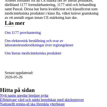
Arbetet fortsätter för att CE-märka fler av Ineras produkter,
däribland 1177 formulärhantering, 1177 stöd och behandling
samt Pascal. Dessa har Inera kvalificerat och klassificerat som
medicintekniska produkter i klass IIa, vilket kräver granskning
av ett anmält organ innan CE-märkning kan ske.
Läs mer
Om 1177 provhantering
Om elektronisk beställning och svar av
laboratorieundersökningar över regiongränser
Om Ineras medicintekniska produkter
Senast uppdaterad
:
2026-05-26
Hitta på sidan
Nytt namn speglar bredare nytta
Effektivare vård och stärkt beredskap med skickeprover
Nationellt remiss-id ska förenkla ytterligare