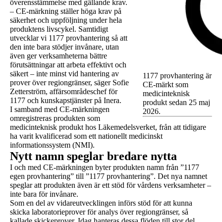
överensstämmelse med gällande krav.
– CE-märkning ställer höga krav på
säkerhet och uppföljning under hela
produktens livscykel. Samtidigt
utvecklar vi 1177 provhantering så att
den inte bara stödjer invånare, utan
även ger verksamheterna bättre
förutsättningar att arbeta effektivt och
säkert – inte minst vid hantering av
1177 provhantering är
prover över regiongränser, säger Sofie
CE-märkt som
Zetterström, affärsområdeschef för
medicinteknisk
1177 och kunskapstjänster på Inera.
produkt sedan 25 maj
I samband med CE-märkningen
2026.
omregistreras produkten som
medicinteknisk produkt hos Läkemedelsverket, från att tidigare
ha varit kvalificerad som ett nationellt medicinskt
informationssystem (NMI).
Nytt namn speglar bredare nytta
I och med CE-märkningen byter produkten namn från ”1177
egen provhantering” till ”1177 provhantering”. Det nya namnet
speglar att produkten även är ett stöd för vårdens verksamheter –
inte bara för invånare.
Som en del av vidareutvecklingen införs stöd för att kunna
skicka laboratorieprover för analys över regiongränser, så
kallade skickeprover. Idag hanteras dessa flöden till stor del