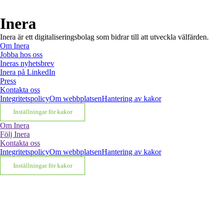
Till toppen av sidan
Inera
Inera är ett digitaliseringsbolag som bidrar till att utveckla välfärden.
Om Inera
Jobba hos oss
Ineras nyhetsbrev
Inera på LinkedIn
Press
Kontakta oss
Integritetspolicy
Om webbplatsen
Hantering av kakor
Inställningar för kakor
Om Inera
Följ Inera
Kontakta oss
Integritetspolicy
Om webbplatsen
Hantering av kakor
Inställningar för kakor