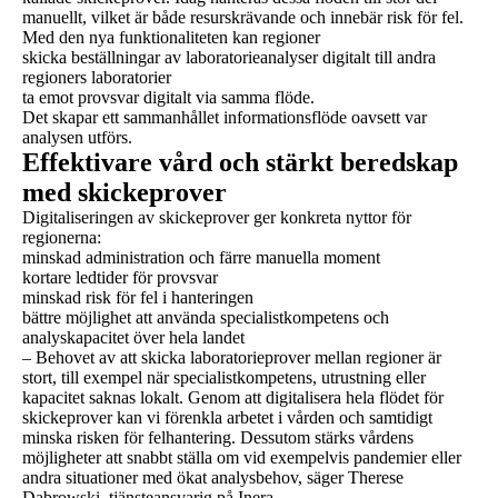
manuellt, vilket är både resurskrävande och innebär risk för fel.
Med den nya funktionaliteten kan regioner
skicka beställningar av laboratorieanalyser digitalt till andra
regioners laboratorier
ta emot provsvar digitalt via samma flöde.
Det skapar ett sammanhållet informationsflöde oavsett var
analysen utförs.
Effektivare vård och stärkt beredskap
med skickeprover
Digitaliseringen av skickeprover ger konkreta nyttor för
regionerna:
minskad administration och färre manuella moment
kortare ledtider för provsvar
minskad risk för fel i hanteringen
bättre möjlighet att använda specialistkompetens och
analyskapacitet över hela landet
– Behovet av att skicka laboratorieprover mellan regioner är
stort, till exempel när specialistkompetens, utrustning eller
kapacitet saknas lokalt. Genom att digitalisera hela flödet för
skickeprover kan vi förenkla arbetet i vården och samtidigt
minska risken för felhantering. Dessutom stärks vårdens
möjligheter att snabbt ställa om vid exempelvis pandemier eller
andra situationer med ökat analysbehov, säger Therese
Dabrowski, tjänsteansvarig på Inera.