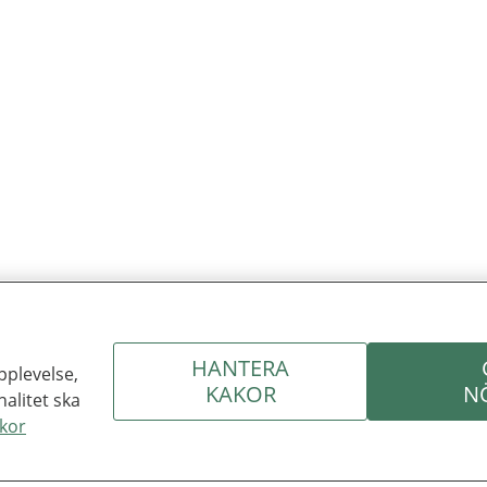
HANTERA
pplevelse,
KAKOR
N
nalitet ska
kor