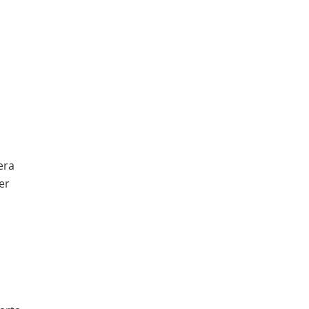
era
er