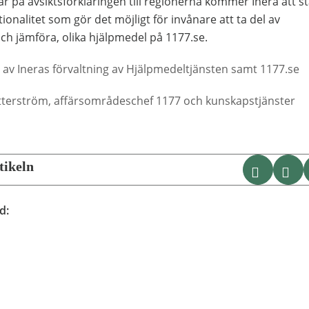
var på avsiktsförklaringen till regionerna kommer Inera att s
tionalitet som gör det möjligt för invånare att ta del av
ch jämföra, olika hjälpmedel på 1177.se.
at av Ineras förvaltning av Hjälpmedeltjänsten samt 1177.se
etterström, affärsområdeschef 1177 och kunskapstjänster
tikeln
DELA VI
KO
ad
: