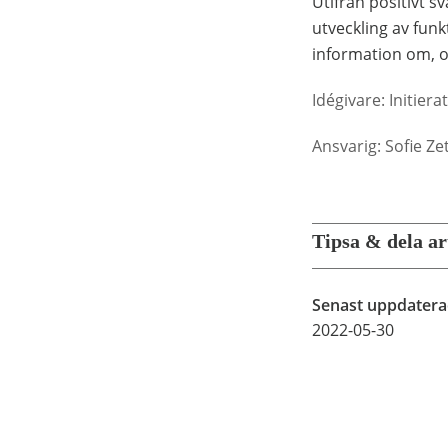
Utifrån positivt s
utveckling av funk
information om, o
Idégivare: Initier
Ansvarig: Sofie Z
Tipsa & dela ar
Senast uppdater
2022-05-30