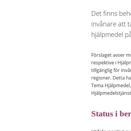
Det finns beho
invånare att 
hjälpmedel p
Förslaget avser mö
respektive i Hjäl
tillgänglig för inv
regioner. Detta h
Tema Hjälpmedel, 
Hjälpmedelstjänste
Status i be